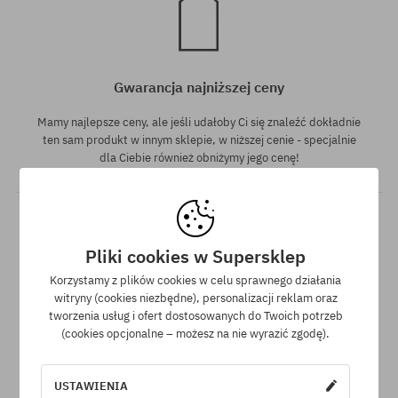
Gwarancja najniższej ceny
Mamy najlepsze ceny, ale jeśli udałoby Ci się znaleźć dokładnie
ten sam produkt w innym sklepie, w niższej cenie - specjalnie
dla Ciebie również obniżymy jego cenę!
Pliki cookies w Supersklep
Korzystamy z plików cookies w celu sprawnego działania
witryny (cookies niezbędne), personalizacji reklam oraz
tworzenia usług i ofert dostosowanych do Twoich potrzeb
30 dni na zwrot zakupów
(cookies opcjonalne – możesz na nie wyrazić zgodę).
Na zwrot zakupionych produktów masz 30 dni licząc od daty
otrzymania przesyłki.
USTAWIENIA