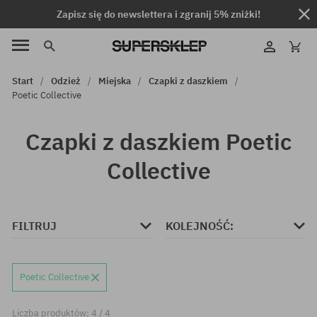
Zapisz się do newslettera i zgranij 5% zniżki!
Start
Odzież
Miejska
Czapki z daszkiem
Poetic Collective
Czapki z daszkiem Poetic
Collective
FILTRUJ
KOLEJNOŚĆ:
Poetic Collective
Liczba produktów: 4 / 4