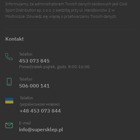
Informujemy, że administratorem Twoich danych osobowych jest Cool
Sport Distribution sp. z o.o. z siedzibą przy ul. Handlowców 2 w
Modlniczce. Dowiedz się więcej o przetwarzaniu Twoich danych.
Kontakt
Telefon
453 073 845
Poniedziałek-piątek, godz. 8:00-16:00
Telefon
506 000 141
Telefon
(українською мовою)
+48 453 073 844
E-mail
info@supersklep.pl