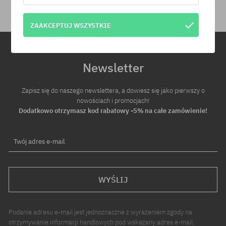
ZAAKCEPTUJ WSZYSTKIE
Newsletter
Zapisz się do naszego newslettera, a dowiesz się jako pierwszy o
nowościach i promocjach!
Dodatkowo otrzymasz kod rabatowy -5% na całe zamówienie!
Twój adres e-mail
WYŚLIJ
Podanie adresu e-mail jest jednoznaczne z wyrażeniem zgody na
otrzymywanie informacji handlowych pod wskazany adres e-mail.