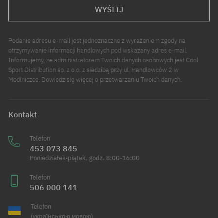
WYŚLIJ
Podanie adresu e-mail jest jednoznaczne z wyrażeniem zgody na
otrzymywanie informacji handlowych pod wskazany adres e-mail.
Informujemy, że administratorem Twoich danych osobowych jest Cool
Sport Distribution sp. z o.o. z siedzibą przy ul. Handlowców 2 w
Modlniczce. Dowiedz się więcej o przetwarzaniu Twoich danych.
Kontakt
Telefon
453 073 845
Poniedziałek-piątek, godz. 8:00-16:00
Telefon
506 000 141
Telefon
(українською мовою)