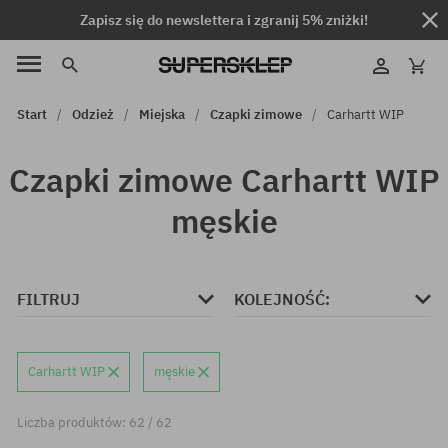
Zapisz się do newslettera i zgranij 5% zniżki!
Start
Odzież
Miejska
Czapki zimowe
Carhartt WIP
Czapki zimowe Carhartt WIP
męskie
FILTRUJ
KOLEJNOŚĆ:
Carhartt WIP
męskie
Liczba produktów: 62 / 62