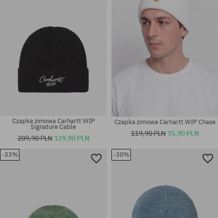
Czapka zimowa Carhartt WIP
Czapka zimowa Carhartt WIP Chase
Signature Cable
119,90 PLN
75,90 PLN
209,90 PLN
129,90 PLN
-33%
-30%
rozmiar uniwersalny
rozmiar uniwersalny