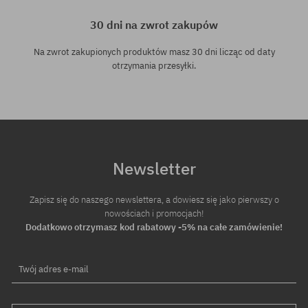
30 dni na zwrot zakupów
Na zwrot zakupionych produktów masz 30 dni licząc od daty
otrzymania przesyłki.
Newsletter
Zapisz się do naszego newslettera, a dowiesz się jako pierwszy o
nowościach i promocjach!
Dodatkowo otrzymasz kod rabatowy -5% na całe zamówienie!
Twój adres e-mail