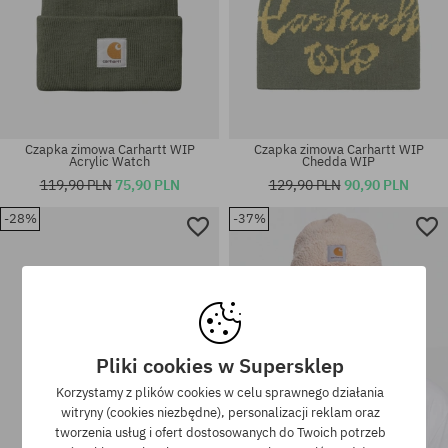
Czapka zimowa Carhartt WIP
Czapka zimowa Carhartt WIP
Acrylic Watch
Chedda WIP
119,90 PLN
75,90 PLN
129,90 PLN
90,90 PLN
-28%
-37%
rozmiar uniwersalny
rozmiar uniwersalny
Pliki cookies w Supersklep
Korzystamy z plików cookies w celu sprawnego działania
witryny (cookies niezbędne), personalizacji reklam oraz
tworzenia usług i ofert dostosowanych do Twoich potrzeb