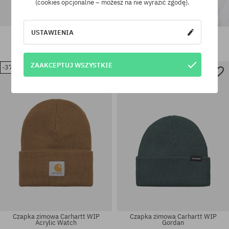
(cookies opcjonalne – możesz na nie wyrazić zgodę).
Czapka zimowa Carhartt WIP
USTAWIENIA
Czapka zimowa Carhartt WIP
Anglistic
Prentis
209,90 PLN
149,90 PLN
139,90 PLN
87,90 PLN
ZAAKCEPTUJ WSZYSTKIE
-37%
-37%
rozmiar uniwersalny
rozmiar uniwersalny
Czapka zimowa Carhartt WIP
Czapka zimowa Carhartt WIP
Acrylic Watch
Gordan