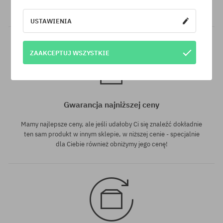
GRATIS, niezależnie od wybranej formy płatności i przewoźnika.
USTAWIENIA
ZAAKCEPTUJ WSZYSTKIE
Gwarancja najniższej ceny
Mamy najlepsze ceny, ale jeśli udałoby Ci się znaleźć dokładnie
ten sam produkt w innym sklepie, w niższej cenie - specjalnie
dla Ciebie również obniżymy jego cenę!