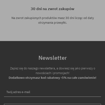
30 dni na zwrot zakupów
Na zwrot zakupionych produktów masz 30 dni licząc od daty
otrzymania przesyłki.
Newsletter
Zapisz się do naszego newslettera, a dowiesz się jako pierwszy o
nowościach i promocjach!
Dodatkowo otrzymasz kod rabatowy -5% na całe zamówienie!
Twój adres e-mail