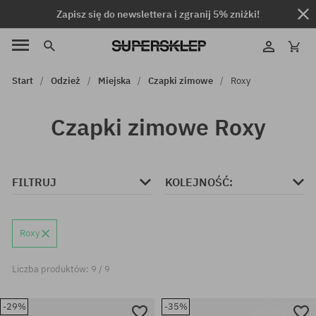
Zapisz się do newslettera i zgranij 5% zniżki!
Start
Odzież
Miejska
Czapki zimowe
Roxy
Czapki zimowe Roxy
FILTRUJ
KOLEJNOŚĆ:
Roxy
Liczba produktów: 9 / 9
-29%
-35%