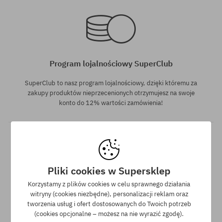
rozmiar uniwersalny
rozmiar uniwersalny
Program lojalnościowy SuperClub
SuperClub to nasz program lojalnościowy, dzięki któremu za
zakupy produktów nieprzecenionych otrzymujesz na swoje
konto do 12% wartości zamówienia!
Pliki cookies w Supersklep
Korzystamy z plików cookies w celu sprawnego działania
rozmiar uniwersalny
witryny (cookies niezbędne), personalizacji reklam oraz
Darmowa wysyłka od 350 zł
tworzenia usług i ofert dostosowanych do Twoich potrzeb
(cookies opcjonalne – możesz na nie wyrazić zgodę).
Do wszystkich zamówień powyżej 350 zł oferujemy wysyłkę