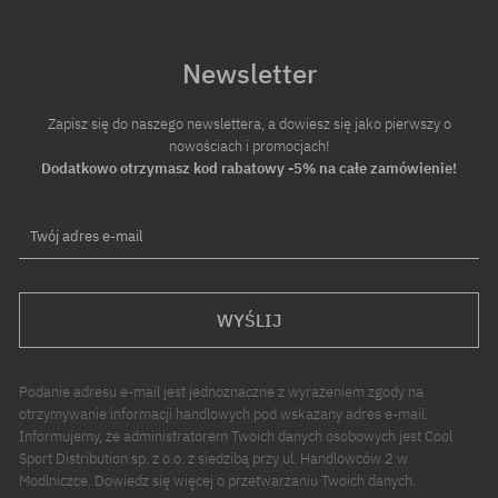
Newsletter
Zapisz się do naszego newslettera, a dowiesz się jako pierwszy o
nowościach i promocjach!
Dodatkowo otrzymasz kod rabatowy -5% na całe zamówienie!
Twój adres e-mail
WYŚLIJ
Podanie adresu e-mail jest jednoznaczne z wyrażeniem zgody na
otrzymywanie informacji handlowych pod wskazany adres e-mail.
Informujemy, że administratorem Twoich danych osobowych jest Cool
Sport Distribution sp. z o.o. z siedzibą przy ul. Handlowców 2 w
Modlniczce. Dowiedz się więcej o przetwarzaniu Twoich danych.