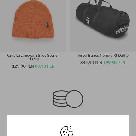
Czapka zimowa Etnies Stencil
Torba Etnies Nomad Xl Duffle
Clamp
349,90 PLN
199,90 PLN
129,90 PLN
80,90 PLN
rozmiar uniwersalny
rozmiar uniwersalny
Program lojalnościowy SuperClub
SuperClub to nasz program lojalnościowy, dzięki któremu za