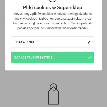
zakupy produktów nieprzecenionych otrzymujesz na swoje
Pliki cookies w Supersklep
konto do 12% wartości zamówienia!
Korzystamy z plików cookies w celu sprawnego działania
witryny (cookies niezbędne), personalizacji reklam oraz
tworzenia usług i ofert dostosowanych do Twoich potrzeb
(cookies opcjonalne – możesz na nie wyrazić zgodę).
USTAWIENIA
rozmiar uniwersalny
rozmiar uniwersalny
Darmowa wysyłka od 350 zł
ZAAKCEPTUJ WSZYSTKIE
Do wszystkich zamówień powyżej 350 zł oferujemy wysyłkę
GRATIS, niezależnie od wybranej formy płatności i przewoźnika.