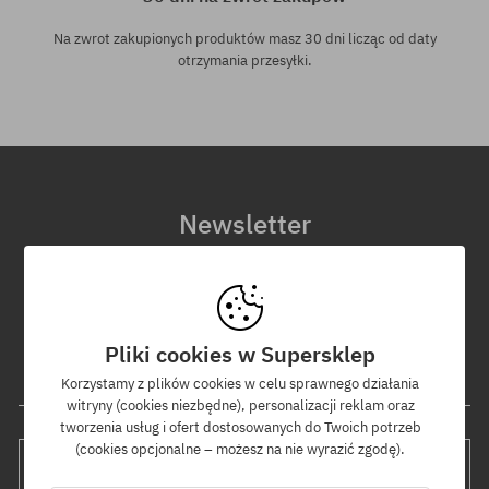
Na zwrot zakupionych produktów masz 30 dni licząc od daty
otrzymania przesyłki.
Newsletter
Zapisz się do naszego newslettera, a dowiesz się jako pierwszy o
nowościach i promocjach!
Dodatkowo otrzymasz kod rabatowy -5% na całe zamówienie!
Pliki cookies w Supersklep
Twój adres e-mail
Korzystamy z plików cookies w celu sprawnego działania
witryny (cookies niezbędne), personalizacji reklam oraz
tworzenia usług i ofert dostosowanych do Twoich potrzeb
(cookies opcjonalne – możesz na nie wyrazić zgodę).
WYŚLIJ