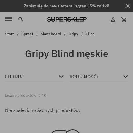
Zapisz się do newslettera i zgranij 5% zniżki!
Start
Sprzęt
Skateboard
Gripy
Blind
Gripy Blind męskie
FILTRUJ
KOLEJNOŚĆ:
Liczba produktów: 0 / 0
Nie znaleziono żadnych produktów.