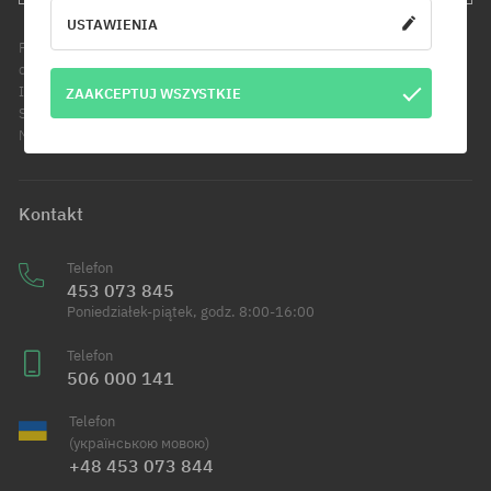
USTAWIENIA
Podanie adresu e-mail jest jednoznaczne z wyrażeniem zgody na
otrzymywanie informacji handlowych pod wskazany adres e-mail.
Informujemy, że administratorem Twoich danych osobowych jest Cool
ZAAKCEPTUJ WSZYSTKIE
Sport Distribution sp. z o.o. z siedzibą przy ul. Handlowców 2 w
Modlniczce. Dowiedz się więcej o przetwarzaniu Twoich danych.
Kontakt
Telefon
453 073 845
Poniedziałek-piątek, godz. 8:00-16:00
Telefon
506 000 141
Telefon
(українською мовою)
+48 453 073 844