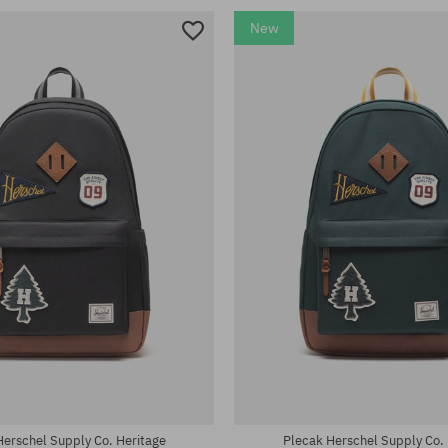
New
rsalny
rozmiar uniwersalny
Herschel Supply Co. Heritage
Plecak Herschel Supply Co. 