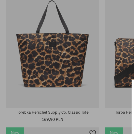
rozmiar uniwersalny
rozmiar uniwe
Torebka Herschel Supply Co. Classic Tote
Torba Hers
169,90 PLN
New
New