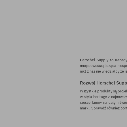
Herschel
Supply to Kanadyjs
miejscowością licząca niesp
nikt z nas nie wiedziałby że
Rozwój Herschel Sup
Wszystkie produkty są pro
w stylu heritage z najnows
rzesze fanów na całym świe
marki. Sprawdź również
por