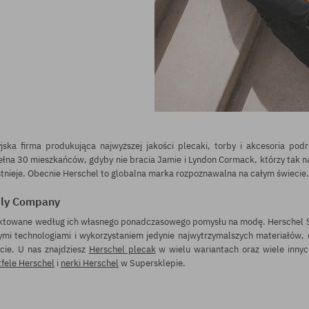
ka firma produkująca najwyższej jakości plecaki, torby i akcesoria podr
ełna 30 mieszkańców, gdyby nie bracia Jamie i Lyndon Cormack, którzy tak
 istnieje. Obecnie Herschel to globalna marka rozpoznawalna na całym świecie.
ply Company
jektowane według ich własnego ponadczasowego pomysłu na modę.
Herschel 
zymi technologiami i wykorzystaniem jedynie najwytrzymalszych materiałów,
cie. U nas znajdziesz
Herschel plecak
w wielu wariantach oraz wiele inny
tfele Herschel
i
nerki Herschel
w Supersklepie.