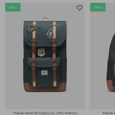
New
New
rozmiar uniwersalny
rozmiar uniwe
Plecak Herschel Supply Co. Little America
Plecak 