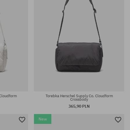
 Cloudform
Torebka Herschel Supply Co. Cloudform
Crossbody
365,90 PLN
New