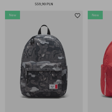
559,90 PLN
New
New
rozmiar uniwersalny
rozmiar uniwe