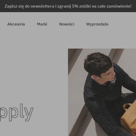
Zapisz się do newslettera i zgranij 5% zniżki na całe zamówienie!
Akcesoria
Marki
Nowości
Wyprzedaże
pply