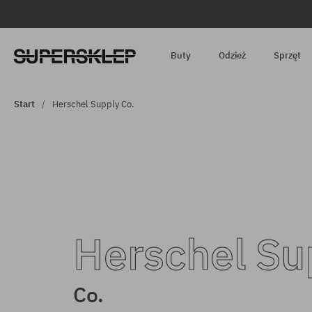
Buty
Odzież
Sprzęt
Start
Herschel Supply Co.
Herschel Su
Co.