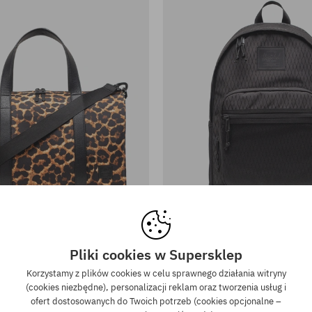
rsalny
rozmiar uniwersalny
Pliki cookies w Supersklep
chel Supply Co. Novel Carry On
Plecak Herschel Supply Co
Korzystamy z plików cookies w celu sprawnego działania witryny
469,90 PLN
345,90 PLN
(cookies niezbędne), personalizacji reklam oraz tworzenia usług i
ofert dostosowanych do Twoich potrzeb (cookies opcjonalne –
New