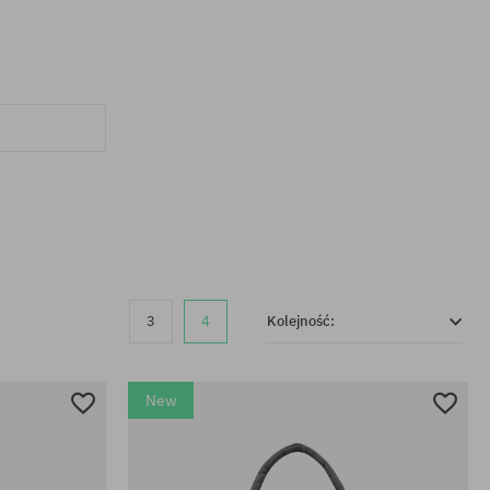
3
4
Kolejność:
New