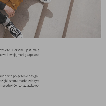
óżnicze. Herschel jest małą
 nazwali swoją markę zapewne
Supply
to połączenie designu
 dzięki czemu marka zdobyła
ch produktów tej zajawkowej