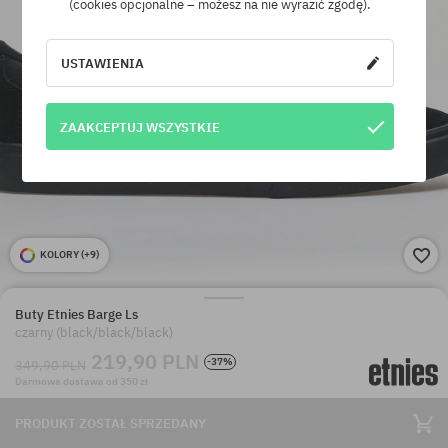
(cookies opcjonalne – możesz na nie wyrazić zgodę).
USTAWIENIA
ZAAKCEPTUJ WSZYSTKIE
KOLORY (
+9
)
Buty Etnies Barge Ls
czarny (black/black/black)
219,90 PLN
-37%
349,90 PLN
Darmowa dostawa od 350 zł
PRODUKT ZOSTAŁ SPRZEDANY