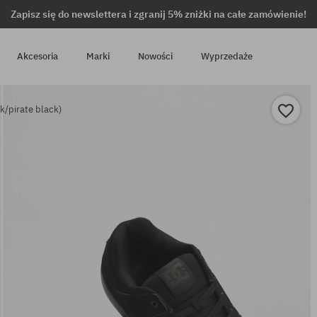
Zapisz się do newslettera i zgranij 5% zniżki na całe zamówienie!
Akcesoria
Marki
Nowości
Wyprzedaże
k/pirate black)