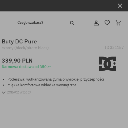
Czego szukasz?
Buty DC Pure
ID
331157
czarny (black/pirate black)
339,90 PLN
Darmowa dostawa od 350 zł
Podeszwa: wulkanizowana guma o wysokiej przyczepności
Miękka komfortowa wkładka wewnętrzna
ZOBACZ WIĘCEJ