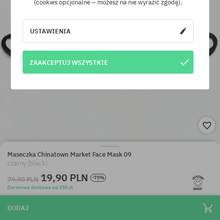
(cookies opcjonalne – możesz na nie wyrazić zgodę).
USTAWIENIA
ZAAKCEPTUJ WSZYSTKIE
Maseczka Chinatown Market Face Mask 09
czarny (black)
19,90 PLN
-75%
79,90 PLN
Darmowa dostawa od 350 zł
DODAJ