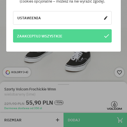
(cookies opcjonalne – możesz na nie wyrazić zgodę).
USTAWIENIA
ZAAKCEPTUJ WSZYSTKIE
KOLORY (
+4
)
Szorty Volcom Frochickie Wmn
wielobarwny (lime)
55,90 PLN
-75%
229,90 PLN
Darmowa dostawa od 350 zł
ROZMIAR
DODAJ