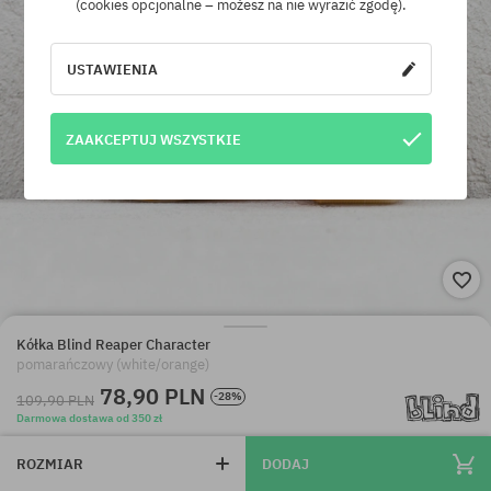
(cookies opcjonalne – możesz na nie wyrazić zgodę).
USTAWIENIA
ZAAKCEPTUJ WSZYSTKIE
Kółka Blind Reaper Character
pomarańczowy (white/orange)
78,90 PLN
-28%
109,90 PLN
Darmowa dostawa od 350 zł
ROZMIAR
DODAJ