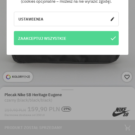
(cookies opcjonalne – możesz na nie wyrazić zgodę).
USTAWIENIA
ZAAKCEPTUJ WSZYSTKIE
KOLORY (
+2
)
Plecak Nike SB Heritage Eugene
czarny (black/black/black)
159,90 PLN
-27%
219,90 PLN
Darmowa dostawa od 350 zł
PRODUKT ZOSTAŁ SPRZEDANY