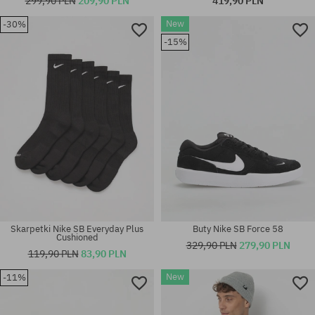
299,90 PLN
209,90 PLN
419,90 PLN
New
-30%
-15%
Dostępne rozmiary:
Dostępne rozmiary:
39; 42; 44.5; 45; 45.5; 47.5
40.5; 41; 46
Skarpetki Nike SB Everyday Plus
Buty Nike SB Force 58
Cushioned
329,90 PLN
279,90 PLN
119,90 PLN
83,90 PLN
New
-11%
Dostępne rozmiary:
Dostępne rozmiary:
40.5; 41; 42; 42.5; 45.5
37.5; 41; 45; 47.5