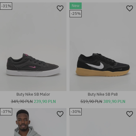
New
-31%
Dostępne rozmiary:
Dostępne rozmiary:
-25%
42; 44.5; 45.5; 47.5
S
Buty Nike SB Malor
Buty Nike SB Ps8
349,90 PLN
239,90 PLN
519,90 PLN
389,90 PLN
-37%
-30%
Dostępne rozmiary:
Dostępne rozmiary:
40.5
45.5