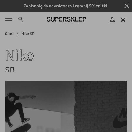
Zapisz się do newslettera i zgranij 5% zniżki!
Start
Nike SB
Nike
SB