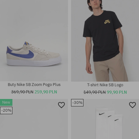
Dostępne rozmiary:
Dostępne rozmiary:
40; 40.5
36.5; 37.5
Buty Nike SB Zoom Pogo Plus
T-shirt Nike SB Logo
369,90 PLN
259,90 PLN
149,90 PLN
99,90 PLN
New
-30%
-20%
Dostępne rozmiary:
Dostępne rozmiary:
37.5; 38.5; 40.5; 48.5
XL