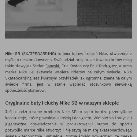
Nike SB
(SKATEBOARDING) to linia butów i ubrań Nike, stworzona z
myślą o deskorolkowcach. Swój udział przy projektowaniu butów mają
takie sławy jak Stefan
Janoski
, Eric Koston czy Paul Rodriguez, a sama
marka Nike SB aktywnie wspiera riderów na całym świecie. Nike
Skateboarding jest świetnym przykładek jak ogromna, znana na całym
świecie firma, jest w stanie wspierać stosunkowo niewielką
społeczność skaterów.
Oryginalne buty i ciuchy Nike SB w naszym sklepie
Jeśli chodzi o same produkty Nike SB to są to bardzo przemyślane
konstrukcje, które powalają jakością i designem. Wieloletnia tradycja i
gigantyczne doświadczenie w projektowaniu butów do sportu
pozwoliło marce Nike stworzyć linię szytą na miarę skateboardowego
świata - technicznie i wizualnie. Można śmiało powiedzieć, że marka