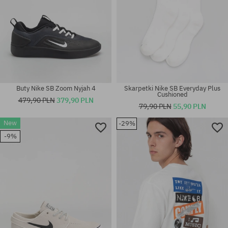
Buty Nike SB Zoom Nyjah 4
Skarpetki Nike SB Everyday Plus
Cushioned
479,90 PLN
379,90 PLN
79,90 PLN
55,90 PLN
New
-29%
Dostępne rozmiary:
Dostępne rozmiary:
-9%
40; 40.5; 41
S; XL