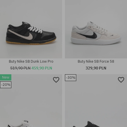
Buty Nike SB Dunk Low Pro
Buty Nike SB Force 58
519,90 PLN
459,90 PLN
329,90 PLN
Dostępne rozmiary:
New
-30%
36; 36.5; 37.5; 38; 38.5; 40;
-20%
Dostępne rozmiary:
40.5; 41; 42; 42.5; 43; 44; 44.5;
40
45; 45.5; 46; 47.5; 48.5