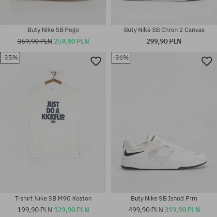
Buty Nike SB Pogo
Buty Nike SB Chron 2 Canvas
369,90 PLN
259,90 PLN
299,90 PLN
Dostępne rozmiary:
-35%
-36%
36.5; 37.5; 38; 38.5; 39; 40;
40.5; 41; 42; 42.5; 43; 44; 44.5;
Dostępne rozmiary:
45; 45.5; 46; 47.5; 48.5
S; XXL
T-shirt Nike SB M90 Koston
Buty Nike SB Ishod Prm
199,90 PLN
129,90 PLN
499,90 PLN
319,90 PLN