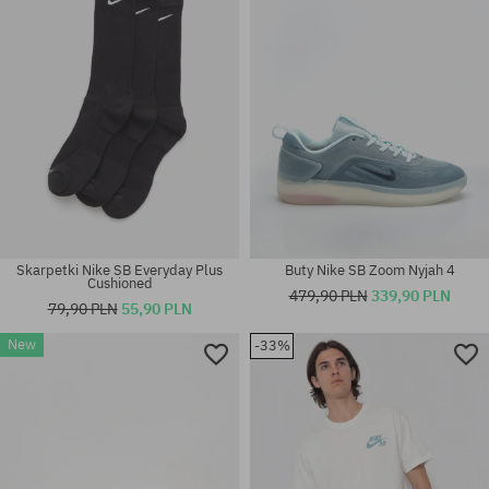
Skarpetki Nike SB Everyday Plus
Buty Nike SB Zoom Nyjah 4
Cushioned
479,90 PLN
339,90 PLN
79,90 PLN
55,90 PLN
New
-33%
Dostępne rozmiary:
37.5; 39
rozmiar uniwersalny