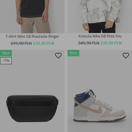
Koszula Nike SB Miss You
T-shirt Nike SB Roadside Ringer
349,90 PLN
239,90 PLN
199,90 PLN
139,90 PLN
Dostępne rozmiary:
New
New
37.5; 38; 38.5; 39; 40; 40.5; 41;
Dostępne rozmiary:
42; 42.5; 43; 44; 45; 45.5; 46;
-7%
41; 42; 43; 44; 44.5; 45.5
47.5; 48.5