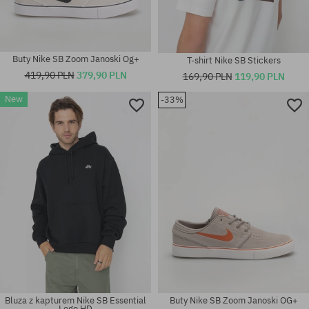
Buty Nike SB Zoom Janoski Og+
T-shirt Nike SB Stickers
419,90 PLN
379,90 PLN
169,90 PLN
119,90 PLN
New
-33%
Dostępne rozmiary:
40; 40.5; 41; 42; 42.5; 43; 44;
Dostępne rozmiary:
44.5; 45; 45.5; 46; 47.5
S; M; XL
Bluza z kapturem Nike SB Essential
Buty Nike SB Zoom Janoski OG+
Logo HD