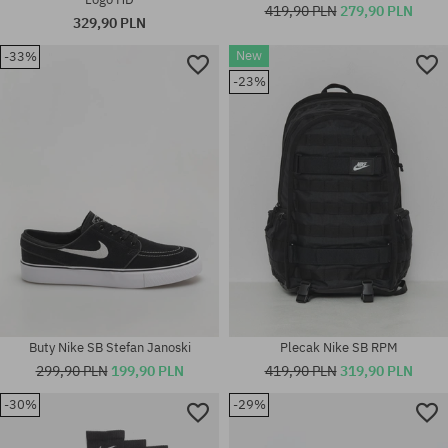
419,90 PLN
279,90 PLN
329,90 PLN
Dostępne rozmiary:
New
-33%
38; 38.5; 40; 40.5; 41; 42; 42.5;
43; 44; 44.5; 45; 46; 47.5; 48.5;
Dostępne rozmiary:
-23%
49.5
M; L; XL
Buty Nike SB Stefan Janoski
Plecak Nike SB RPM
299,90 PLN
199,90 PLN
419,90 PLN
319,90 PLN
-30%
-29%
Dostępne rozmiary:
Dostępne rozmiary:
S; M; L; XL; XXL
40