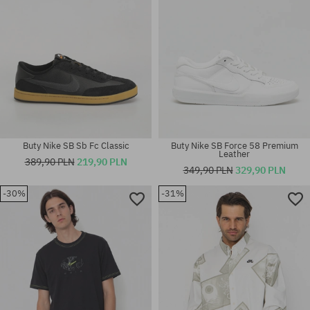
Buty Nike SB Sb Fc Classic
Buty Nike SB Force 58 Premium
Leather
389,90 PLN
219,90 PLN
349,90 PLN
329,90 PLN
-30%
-31%
Dostępne rozmiary:
Dostępne rozmiary:
40; 40.5; 41; 42; 42.5; 43; 44;
M-L
44.5; 45; 45.5; 46; 47.5