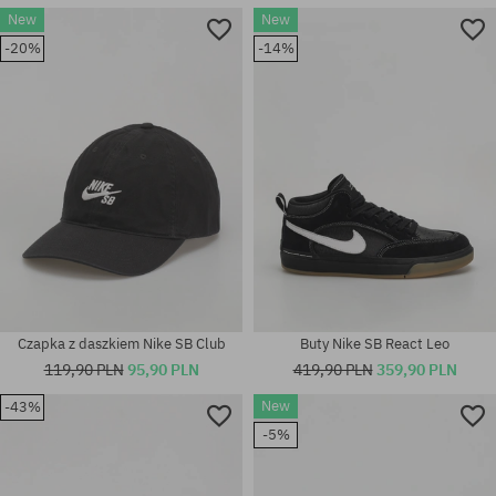
New
New
-20%
-14%
Dostępne rozmiary:
Dostępne rozmiary:
40; 40.5; 41; 42; 42.5
41; 42; 44; 45.5
Czapka z daszkiem Nike SB Club
Buty Nike SB React Leo
119,90 PLN
95,90 PLN
419,90 PLN
359,90 PLN
New
-43%
-5%
Dostępne rozmiary:
Dostępne rozmiary:
S; M; L; XL
42