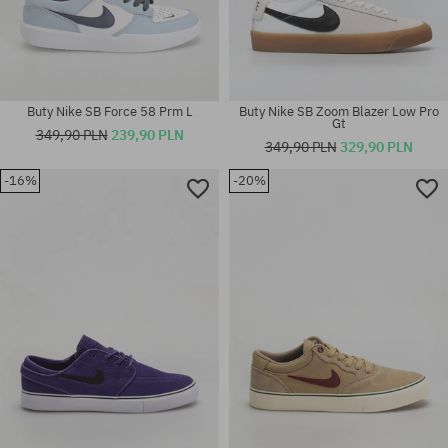
Buty Nike SB Force 58 Prm L
Buty Nike SB Zoom Blazer Low Pro
Gt
349,90 PLN
239,90 PLN
349,90 PLN
329,90 PLN
-16%
-20%
Dostępne rozmiary:
Dostępne rozmiary:
S
42; 42.5; 45; 45.5; 46; 47.5