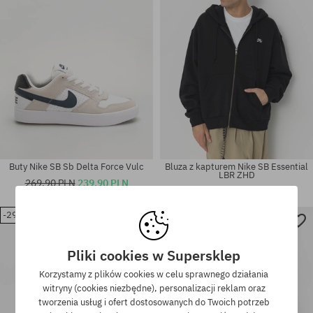
Buty Nike SB Sb Delta Force Vulc
Bluza z kapturem Nike SB Essential
LBR ZHD
269,90 PLN
239,90 PLN
349,90 PLN
Dostępne rozmiary:
36.5; 37.5; 38; 38.5; 39; 40;
-29%
-31%
Dostępne rozmiary:
40.5; 41; 42; 42.5; 43; 44; 44.5;
S; M; XL
45; 45.5; 46; 47.5; 48.5
Pliki cookies w Supersklep
Korzystamy z plików cookies w celu sprawnego działania
witryny (cookies niezbędne), personalizacji reklam oraz
tworzenia usług i ofert dostosowanych do Twoich potrzeb