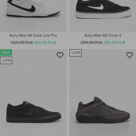
Buty Nike SB Dunk Low Pro
Buty Nike SB Chron 2
519,90 PLN
415,90 PLN
299,90 PLN
209,90 PLN
New
-29%
Dostępne rozmiary:
Dostępne rozmiary:
-10%
37.5; 38; 38.5; 39; 40; 40.5; 41;
38.5; 39; 40; 40.5; 41; 42; 42.5;
42; 42.5; 43; 44; 44.5; 45; 45.5
43; 44; 44.5; 45; 45.5; 46; 47.5