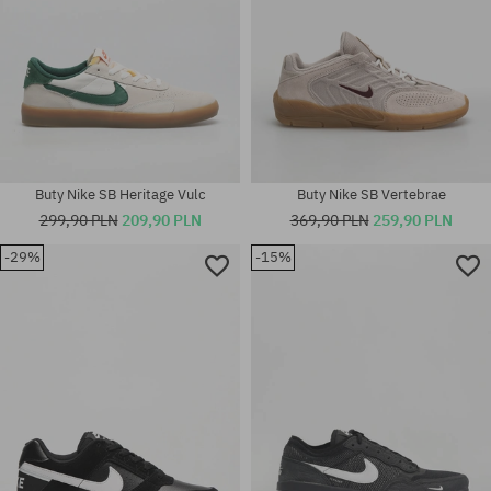
Buty Nike SB Heritage Vulc
Buty Nike SB Vertebrae
299,90 PLN
209,90 PLN
369,90 PLN
259,90 PLN
Dostępne rozmiary:
-29%
-15%
38; 38.5; 39; 40; 40.5; 41; 42;
42.5; 43; 44; 44.5; 45; 45.5; 46;
Dostępne rozmiary:
48.5
40.5