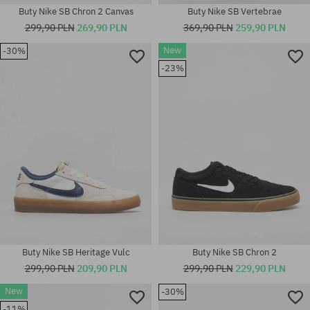
Buty Nike SB Chron 2 Canvas
Buty Nike SB Vertebrae
299,90 PLN
269,90 PLN
369,90 PLN
259,90 PLN
Dostępne rozmiary:
New
-30%
37.5; 38.5; 40; 40.5; 41; 42;
Dostępne rozmiary:
-23%
42.5; 43; 44; 44.5; 45; 45.5; 46;
36.5; 37.5; 38; 38.5; 39; 40;
48.5
40.5; 41; 42; 45.5
Buty Nike SB Heritage Vulc
Buty Nike SB Chron 2
299,90 PLN
209,90 PLN
299,90 PLN
229,90 PLN
New
-30%
Dostępne rozmiary:
-11%