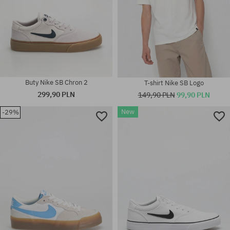
Buty Nike SB Chron 2
T-shirt Nike SB Logo
299,90 PLN
149,90 PLN
99,90 PLN
New
-29%
Dostępne rozmiary:
Dostępne rozmiary:
S; M; L; XL
42.5; 44; 45; 45.5; 46