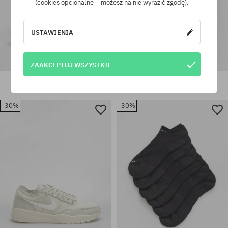
(cookies opcjonalne – możesz na nie wyrazić zgodę).
USTAWIENIA
ZAAKCEPTUJ WSZYSTKIE
Buty Nike SB Vertebrae
Koszula Nike SB Nike SB
369,90 PLN
259,90 PLN
349,90 PLN
239,90 PLN
-30%
-30%
Dostępne rozmiary:
Dostępne rozmiary:
38.5; 39; 45.5
S; M; L; XL