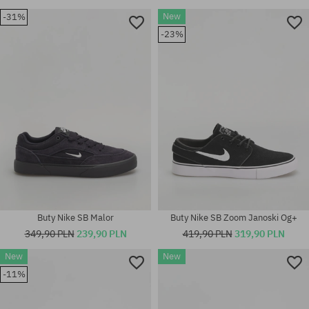
New
-31%
-23%
Dostępne rozmiary:
Dostępne rozmiary:
45.5
40.5; 41
Buty Nike SB Malor
Buty Nike SB Zoom Janoski Og+
349,90 PLN
239,90 PLN
419,90 PLN
319,90 PLN
New
New
-11%
Dostępne rozmiary:
Dostępne rozmiary:
40.5; 42.5; 45; 45.5; 47.5
38