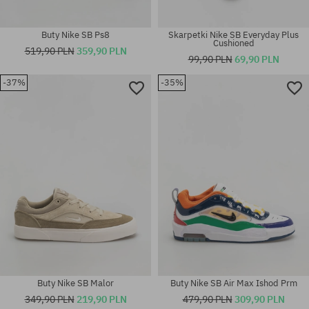
Buty Nike SB Ps8
Skarpetki Nike SB Everyday Plus
Cushioned
519,90 PLN
359,90 PLN
99,90 PLN
69,90 PLN
-37%
-35%
Dostępne rozmiary:
40; 40.5; 41; 42.5; 43; 44; 44.5;
Dostępne rozmiary:
45; 45.5; 46
M
Buty Nike SB Malor
Buty Nike SB Air Max Ishod Prm
349,90 PLN
219,90 PLN
479,90 PLN
309,90 PLN