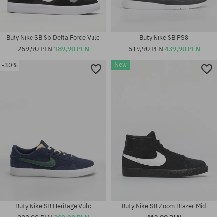
Buty Nike SB Sb Delta Force Vulc
Buty Nike SB PS8
269,90 PLN
189,90 PLN
519,90 PLN
439,90 PLN
New
-30%
Dostępne rozmiary:
37.5; 38; 38.5; 39; 40; 40.5; 41;
Dostępne rozmiary:
45.5
40; 40.5; 46; 47.5
Buty Nike SB Heritage Vulc
Buty Nike SB Zoom Blazer Mid