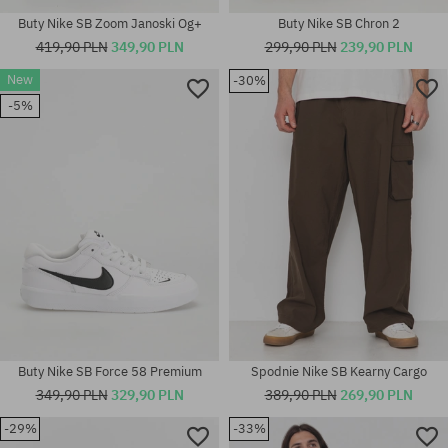
Buty Nike SB Zoom Janoski Og+
Buty Nike SB Chron 2
419,90 PLN
349,90 PLN
299,90 PLN
239,90 PLN
Dostępne rozmiary:
New
-30%
38; 38.5; 39; 40; 40.5; 41; 42;
Dostępne rozmiary:
42.5; 43; 44; 44.5; 45; 45.5; 46;
-5%
48.5
48.5
Buty Nike SB Force 58 Premium
Spodnie Nike SB Kearny Cargo
349,90 PLN
329,90 PLN
389,90 PLN
269,90 PLN
-29%
-33%