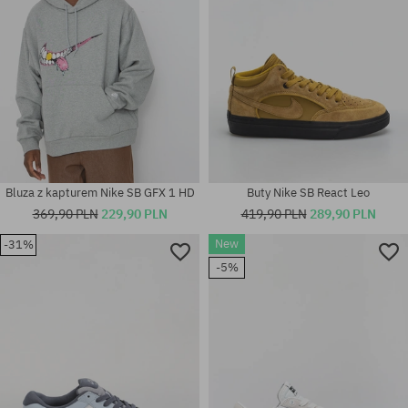
Bluza z kapturem Nike SB GFX 1 HD
Buty Nike SB React Leo
369,90 PLN
229,90 PLN
419,90 PLN
289,90 PLN
New
-31%
Dostępne rozmiary:
-5%
Dostępne rozmiary:
41; 42; 42.5; 43; 44; 44.5; 45;
43
45.5; 46; 47.5