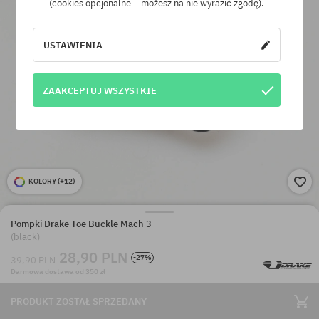
(cookies opcjonalne – możesz na nie wyrazić zgodę).
USTAWIENIA
ZAAKCEPTUJ WSZYSTKIE
KOLORY (
+12
)
Pompki Drake Toe Buckle Mach 3
(black)
28,90 PLN
-27%
39,90 PLN
Darmowa dostawa od 350 zł
PRODUKT ZOSTAŁ SPRZEDANY