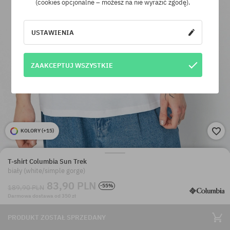
(cookies opcjonalne – możesz na nie wyrazić zgodę).
USTAWIENIA
ZAAKCEPTUJ WSZYSTKIE
KOLORY (
+15
)
T-shirt Columbia Sun Trek
biały (white/simple gorge)
83,90 PLN
-55%
189,90 PLN
Darmowa dostawa od 350 zł
PRODUKT ZOSTAŁ SPRZEDANY