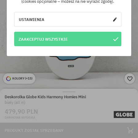
(cookies opcjonalne – możesz na nie wyrazić zgodę).
USTAWIENIA
ZAAKCEPTUJ WSZYSTKIE
KOLORY (
+15
)
Deskorolka Globe Kids Harmony Homies Mini
biały (all in)
479,90 PLN
DARMOWA WYSYŁKA
PRODUKT ZOSTAŁ SPRZEDANY