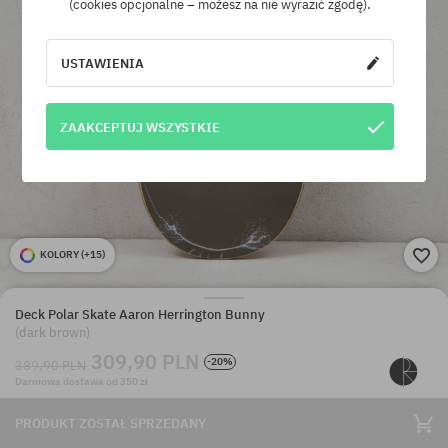
(cookies opcjonalne – możesz na nie wyrazić zgodę).
USTAWIENIA
ZAAKCEPTUJ WSZYSTKIE
KOLORY (
+15
)
Deck Polar Skate Aaron Herrington Bunny
(dark brown)
309,90 PLN
-20%
389,90 PLN
Darmowa dostawa od 350 zł
PRODUKT ZOSTAŁ SPRZEDANY