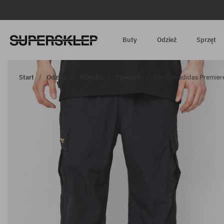
Buty
Odzież
Sprzęt
Start
Odzież
Miejska
Spodnie
Spodnie adidas Premiere