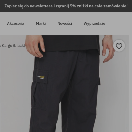
Zapisz się do newslettera i zgranij 5% zniżki na całe zamówienie!
Akcesoria
Marki
Nowości
Wyprzedaże
 Cargo (black)