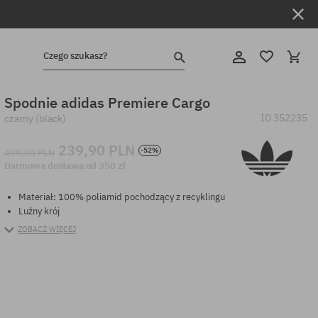
Czego szukasz?
Spodnie adidas Premiere Cargo
ID
352235
czarny (black)
239,90 PLN
-52%
499,90 PLN
Darmowa dostawa od 350 zł
Materiał: 100% poliamid pochodzący z recyklingu
Luźny krój
ZOBACZ WIĘCEJ