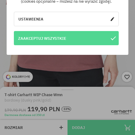
(cookies opcjonalne – możesz na nie wyrazić zgodę).
USTAWIENIA
ZAAKCEPTUJ WSZYSTKIE
KOLORY (
+9
)
T-shirt Carhartt WIP Chase Wmn
bordowy (dusky pink/gold)
119,90 PLN
-33%
179,90 PLN
Darmowa dostawa od 350 zł
ROZMIAR
DODAJ