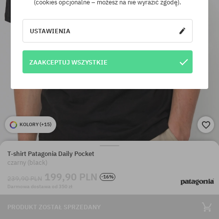
(cookies opcjonalne – możesz na nie wyrazić zgodę).
USTAWIENIA
ZAAKCEPTUJ WSZYSTKIE
KOLORY (
+15
)
T-shirt Patagonia Daily Pocket
czarny (black)
199,90 PLN
-16%
239,90 PLN
Darmowa dostawa od 350 zł
PRODUKT ZOSTAŁ SPRZEDANY