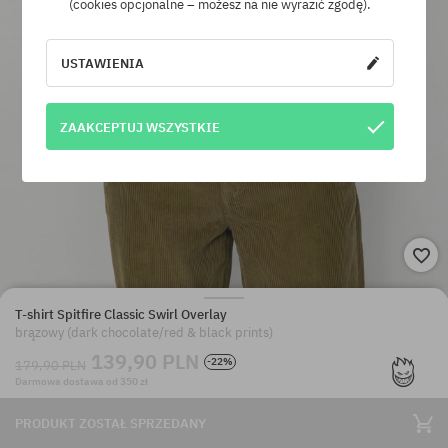
(cookies opcjonalne – możesz na nie wyrazić zgodę).
USTAWIENIA
ZAAKCEPTUJ WSZYSTKIE
T-shirt Spitfire Classic Swirl Overlay
brązowy (dark chocolate/red & black prints)
139,90 PLN
-22%
179,90 PLN
Darmowa dostawa od 350 zł
PRODUKT ZOSTAŁ SPRZEDANY