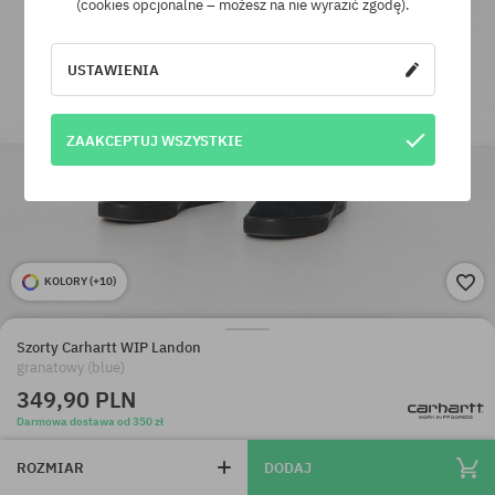
(cookies opcjonalne – możesz na nie wyrazić zgodę).
USTAWIENIA
ZAAKCEPTUJ WSZYSTKIE
KOLORY (
+10
)
Szorty Carhartt WIP Landon
granatowy (blue)
349,90 PLN
Darmowa dostawa od 350 zł
ROZMIAR
DODAJ