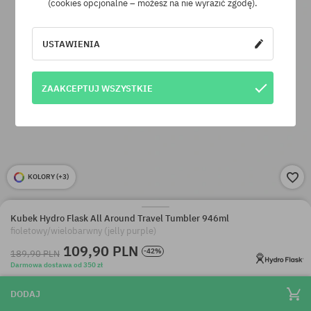
(cookies opcjonalne – możesz na nie wyrazić zgodę).
USTAWIENIA
ZAAKCEPTUJ WSZYSTKIE
KOLORY (
+3
)
Kubek Hydro Flask All Around Travel Tumbler 946ml
fioletowy/wielobarwny (jelly purple)
109,90 PLN
-42%
189,90 PLN
Darmowa dostawa od 350 zł
DODAJ