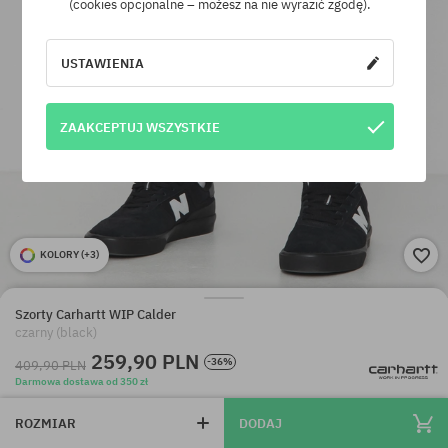
(cookies opcjonalne – możesz na nie wyrazić zgodę).
USTAWIENIA
ZAAKCEPTUJ WSZYSTKIE
KOLORY (
+3
)
Szorty Carhartt WIP Calder
czarny (black)
259,90 PLN
-36%
409,90 PLN
Darmowa dostawa od 350 zł
ROZMIAR
DODAJ