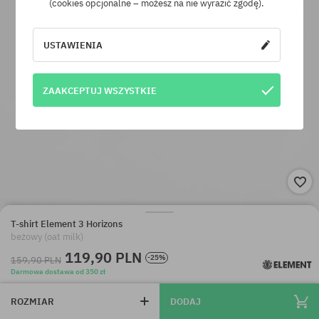
(cookies opcjonalne – możesz na nie wyrazić zgodę).
USTAWIENIA
ZAAKCEPTUJ WSZYSTKIE
T-shirt Element 3 Horizons
beżowy (oat milk)
119,90 PLN
-25%
159,90 PLN
Darmowa dostawa od 350 zł
ROZMIAR
DODAJ