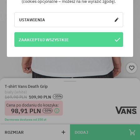
(cookies opcjonalne – możesz na nie wyrazić zgodę).
USTAWIENIA
ZAAKCEPTUJ WSZYSTKIE
T-shirt Vans Death Grip
biały (white)
169,90 PLN
109,90 PLN
-35%
Cena po dodaniu do koszyka:
98,91 PLN
-10%
Darmowa dostawa od 350 zł
ROZMIAR
DODAJ