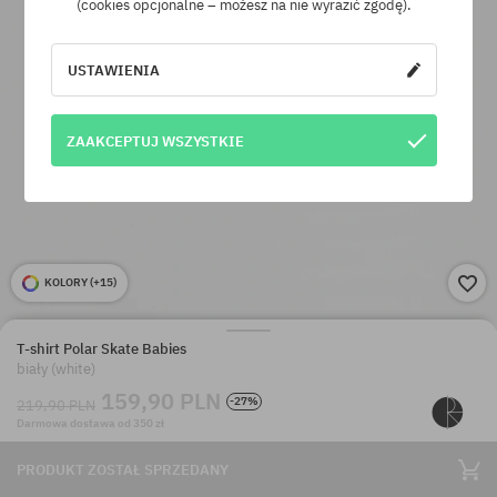
(cookies opcjonalne – możesz na nie wyrazić zgodę).
USTAWIENIA
ZAAKCEPTUJ WSZYSTKIE
KOLORY (
+15
)
T-shirt Polar Skate Babies
biały (white)
159,90 PLN
-27%
219,90 PLN
Darmowa dostawa od 350 zł
PRODUKT ZOSTAŁ SPRZEDANY