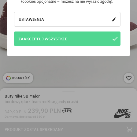
(cookies opcjonalne – możesz na nie wyrazić zgodę).
USTAWIENIA
ZAAKCEPTUJ WSZYSTKIE
KOLORY (
+5
)
Buty Nike SB Malor
bordowy (dark team red/burgundy crush)
239,90 PLN
-31%
349,90 PLN
Darmowa dostawa od 350 zł
PRODUKT ZOSTAŁ SPRZEDANY