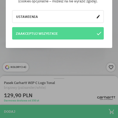
(cookies opcjonalne – możesz na nie wyrazić zgodę).
USTAWIENIA
ZAAKCEPTUJ WSZYSTKIE
KOLORY (
+4
)
Pasek Carhartt WIP C Logo Tonal
brązowy (palisander/white)
129,90 PLN
Darmowa dostawa od 350 zł
DODAJ