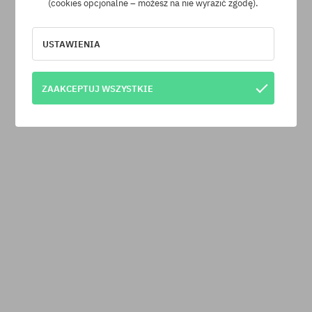
(cookies opcjonalne – możesz na nie wyrazić zgodę).
USTAWIENIA
ZAAKCEPTUJ WSZYSTKIE
Buty Vans Mte Old Skool Insulated
czarny (black/white)
469,90 PLN
399,90 PLN
-14%
Cena po dodaniu do koszyka:
359,91 PLN
-10%
DARMOWA WYSYŁKA
ROZMIAR
DODAJ