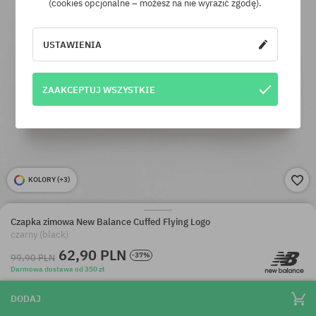
(cookies opcjonalne – możesz na nie wyrazić zgodę).
USTAWIENIA
ZAAKCEPTUJ WSZYSTKIE
KOLORY (
+3
)
Czapka zimowa New Balance Cuffed Flying Logo
czarny (black)
62,90 PLN
-37%
99,90 PLN
Darmowa dostawa od 350 zł
DODAJ