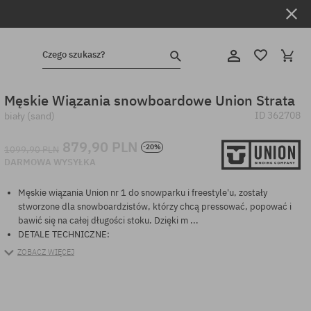
Czego szukasz?
Męskie Wiązania snowboardowe Union Strata
ID
362708
biały (sand)
879,90 PLN
-20%
1099,90 PLN
DARMOWA WYSYŁKA
Męskie wiązania Union nr 1 do snowparku i freestyle'u, zostały
stworzone dla snowboardzistów, którzy chcą pressować, popować i
bawić się na całej długości stoku. Dzięki m ...
DETALE TECHNICZNE:
ZOBACZ WIĘCEJ