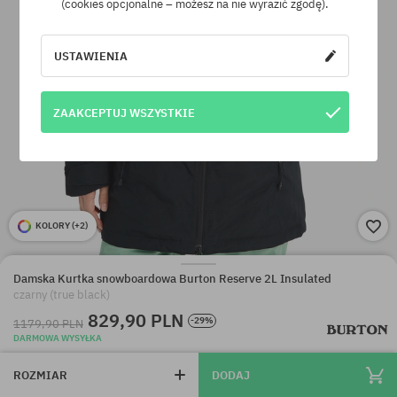
(cookies opcjonalne – możesz na nie wyrazić zgodę).
USTAWIENIA
ZAAKCEPTUJ WSZYSTKIE
KOLORY (
+2
)
Damska Kurtka snowboardowa Burton Reserve 2L Insulated
czarny (true black)
829,90 PLN
-29%
1179,90 PLN
DARMOWA WYSYŁKA
ROZMIAR
DODAJ