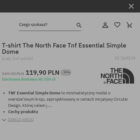
Czego szukasz?
T-shirt The North Face Tnf Essential Simple
Dome
ID
369174
biały (tnf white)
119,90 PLN
-20%
149,90 PLN
Darmowa dostawa od 350 zł
TNF Essential Simple Dome
to minimalistyczny model o
oversize’owym kroju, zaprojektowany w ramach inicjatywy Circular
Design, której celem j ...
Cechy produktu
ZOBACZ WIĘCEJ