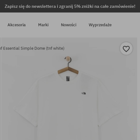
Zapisz się do newslettera i zgranij 5% zniżki na całe zamówienie!
Akcesoria
Marki
Nowości
Wyprzedaże
nf Essential Simple Dome (tnf white)