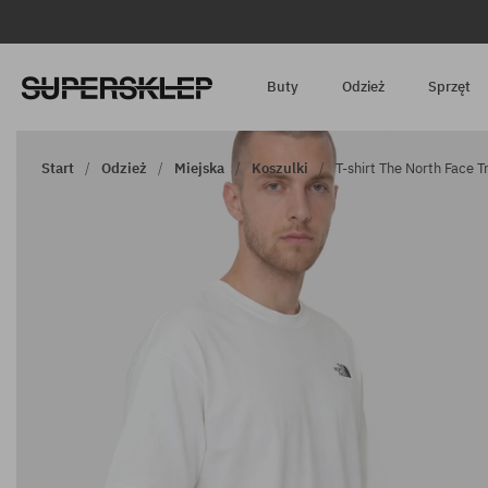
Buty
Odzież
Sprzęt
Start
Odzież
Miejska
Koszulki
T-shirt The North Face T