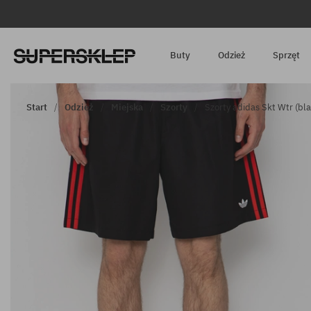
Buty
Odzież
Sprzęt
Start
Odzież
Miejska
Szorty
Szorty adidas Skt Wtr (bl