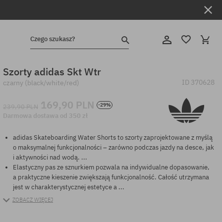
Czego szukasz?
Szorty adidas Skt Wtr
ID
370628
czarny (black/white/red)
169,90 PLN
-29%
239,90 PLN
Darmowa dostawa od 350 zł
adidas Skateboarding Water Shorts to szorty zaprojektowane z myślą
o maksymalnej funkcjonalności – zarówno podczas jazdy na desce, jak
i aktywności nad wodą. ...
Elastyczny pas ze sznurkiem pozwala na indywidualne dopasowanie,
a praktyczne kieszenie zwiększają funkcjonalność. Całość utrzymana
jest w charakterystycznej estetyce a ...
ZOBACZ WIĘCEJ