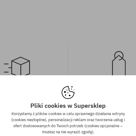
wa wysyłka od 350 zł
Gwarancja najniższe
kich zamówień powyżej 350 zł
Mamy najlepsze ceny, ale jeśli u
Pliki cookies w Supersklep
wysyłkę GRATIS, niezależnie od
znaleźć dokładnie ten sam pro
Korzystamy z plików cookies w celu sprawnego działania witryny
ormy płatności i przewoźnika.
sklepie, w niższej cenie - specjal
(cookies niezbędne), personalizacji reklam oraz tworzenia usług i
również obniżymy jego 
ofert dostosowanych do Twoich potrzeb (cookies opcjonalne –
możesz na nie wyrazić zgodę).