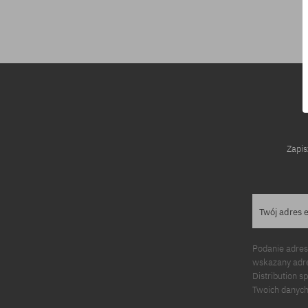
rozmiar uniwersalny
Zapis
Twój adres 
Podanie adres
wskazany adre
Distribution s
Twoich danych