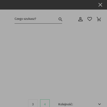
Czego szukasz?
3
4
Kolejność: