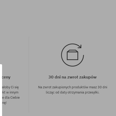
j ceny
30 dni na zwrot zakupów
dałoby Ci się
Na zwrot zakupionych produktów masz 30 dni
dukt w innym
licząc od daty otrzymania przesyłki.
nie dla Ciebie
cenę!