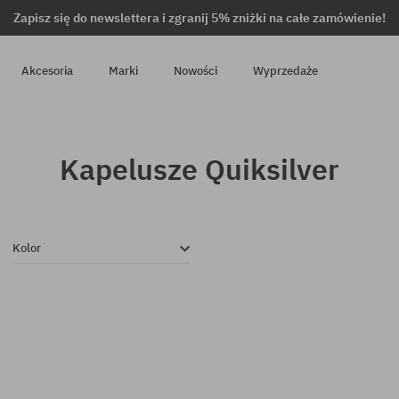
Zapisz się do newslettera i zgranij 5% zniżki na całe zamówienie!
Akcesoria
Marki
Nowości
Wyprzedaże
Kapelusze Quiksilver
Kolor