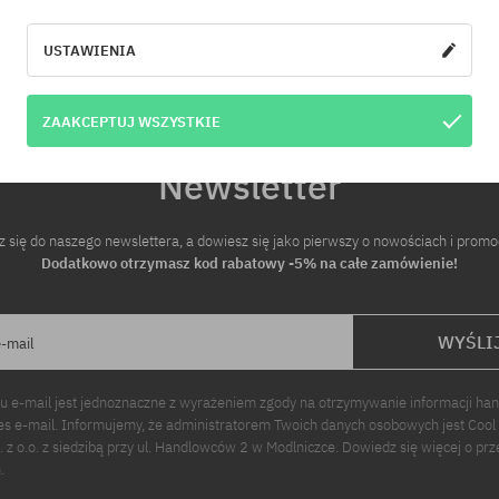
USTAWIENIA
ZAAKCEPTUJ WSZYSTKIE
Newsletter
z się do naszego newslettera, a dowiesz się jako pierwszy o nowościach i promo
Dodatkowo otrzymasz kod rabatowy -5% na całe zamówienie!
WYŚLI
e-mail
u e-mail jest jednoznaczne z wyrażeniem zgody na otrzymywanie informacji ha
s e-mail. Informujemy, że administratorem Twoich danych osobowych jest Cool
p. z o.o. z siedzibą przy ul. Handlowców 2 w Modlniczce. Dowiedz się więcej o pr
.