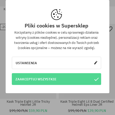
Kask Triple Eight Gotham Helmet
Kask Triple Eight Little Tricky
Helmet JR
599,90 PLN
449,90 PLN
199,90 PLN
139,90 PLN
Pliki cookies w Supersklep
-20%
-30%
Dostępne rozmiary:
Dostępne rozmiary:
Korzystamy z plików cookies w celu sprawnego działania
XS-S
L-XL
witryny (cookies niezbędne), personalizacji reklam oraz
tworzenia usług i ofert dostosowanych do Twoich potrzeb
(cookies opcjonalne – możesz na nie wyrazić zgodę).
USTAWIENIA
ZAAKCEPTUJ WSZYSTKIE
Kask Triple Eight Little Tricky
Kask Triple Eight Lil 8 Dual Certified
Helmet JR
Helmet Eps Liner JR
199,90 PLN
159,90 PLN
199,90 PLN
139,90 PLN