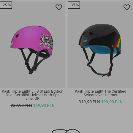
-29%
-37%
Dostępne rozmiary:
Dostępne rozmiary:
L-XL
Youth
Kask Triple Eight Lil 8 Staab Edition
Kask Triple Eight The Certified
Dual Certified Helmet With Eps
Sweatsaver Helmet
Liner JR
319,90 PLN
199,90 PLN
239,90 PLN
169,90 PLN
Dostępne rozmiary:
Dostępne rozmiary:
Youth
Toddler