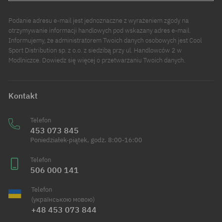
Podanie adresu e-mail jest jednoznaczne z wyrażeniem zgody na
otrzymywanie informacji handlowych pod wskazany adres e-mail.
Informujemy, że administratorem Twoich danych osobowych jest Cool
Sport Distribution sp. z o.o. z siedzibą przy ul. Handlowców 2 w
Modlniczce. Dowiedz się więcej o przetwarzaniu Twoich danych.
Kontakt
Telefon
453 073 845
Poniedziałek-piątek, godz. 8:00-16:00
Telefon
506 000 141
Telefon
(українською мовою)
+48 453 073 844