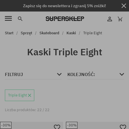
Zapisz się do newslettera i zgranij 5% zniżki!
Start
Sprzęt
Skateboard
Kaski
Triple Eight
Kaski Triple Eight
FILTRUJ
KOLEJNOŚĆ:
Triple Eight
Liczba produktów: 22 / 22
-30%
-30%