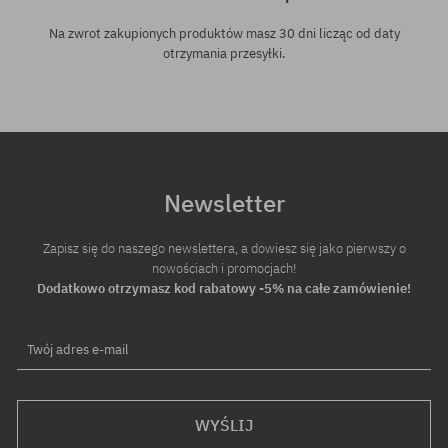
Na zwrot zakupionych produktów masz 30 dni licząc od daty
otrzymania przesyłki.
Newsletter
Zapisz się do naszego newslettera, a dowiesz się jako pierwszy o
nowościach i promocjach!
Dodatkowo otrzymasz kod rabatowy -5% na całe zamówienie!
Twój adres e-mail
WYŚLIJ