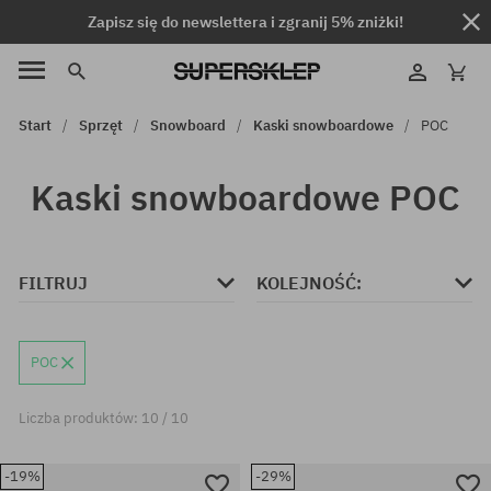
Zapisz się do newslettera i zgranij 5% zniżki!
Start
Sprzęt
Snowboard
Kaski snowboardowe
POC
Kaski snowboardowe POC
FILTRUJ
KOLEJNOŚĆ:
POC
Liczba produktów: 10 / 10
-19%
-29%