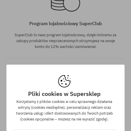
Program lojalnościowy SuperClub
SuperClub to nasz program lojalnościowy, dzięki któremu za
zakupy produktów nieprzecenionych otrzymujesz na swoje
konto do 12% wartości zamówienia!
Pliki cookies w Supersklep
Dostępne rozmiary:
Dostępne rozmiary:
M-L; XL-XXL
XS-S
Korzystamy z plików cookies w celu sprawnego działania
Darmowa wysyłka od 350 zł
witryny (cookies niezbędne), personalizacji reklam oraz
tworzenia usług i ofert dostosowanych do Twoich potrzeb
Do wszystkich zamówień powyżej 350 zł oferujemy wysyłkę
(cookies opcjonalne – możesz na nie wyrazić zgodę).
GRATIS, niezależnie od wybranej formy płatności i przewoźnika.