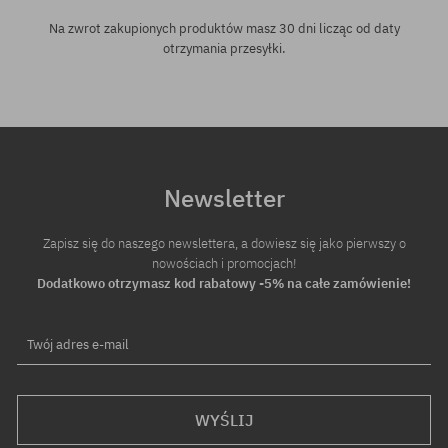
Na zwrot zakupionych produktów masz 30 dni licząc od daty
otrzymania przesyłki.
Newsletter
Zapisz się do naszego newslettera, a dowiesz się jako pierwszy o
nowościach i promocjach!
Dodatkowo otrzymasz kod rabatowy -5% na całe zamówienie!
Twój adres e-mail
WYŚLIJ