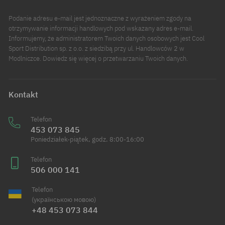
Podanie adresu e-mail jest jednoznaczne z wyrażeniem zgody na
otrzymywanie informacji handlowych pod wskazany adres e-mail.
Informujemy, że administratorem Twoich danych osobowych jest Cool
Sport Distribution sp. z o.o. z siedzibą przy ul. Handlowców 2 w
Modlniczce. Dowiedz się więcej o przetwarzaniu Twoich danych.
Kontakt
Telefon
453 073 845
Poniedziałek-piątek, godz. 8:00-16:00
Telefon
506 000 141
Telefon
(українською мовою)
+48 453 073 844