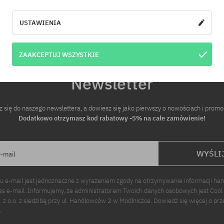
iary:
Dostępne rozmiary:
52
USTAWIENIA
ZAAKCEPTUJ WSZYSTKIE
Newsletter
z się do naszego newslettera, a dowiesz się jako pierwszy o nowościach i promo
Dodatkowo otrzymasz kod rabatowy -5% na całe zamówienie!
WYŚLI
e-mail
u e-mail jest jednoznaczne z wyrażeniem zgody na otrzymywanie informacji ha
s e-mail. Informujemy, że administratorem Twoich danych osobowych jest Cool
p. z o.o. z siedzibą przy ul. Handlowców 2 w Modlniczce. Dowiedz się więcej o pr
.