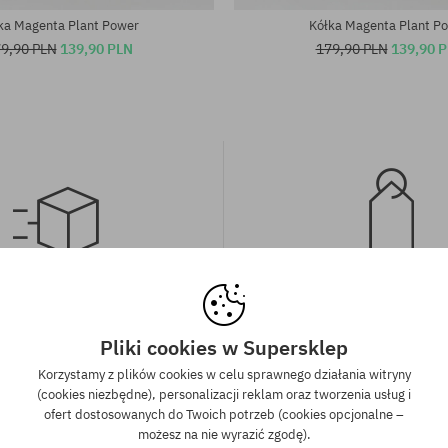
ka Magenta Plant Power
Kółka Magenta Plant P
9,90 PLN
139,90 PLN
179,90 PLN
139,90 
wa wysyłka od 350 zł
Gwarancja najniższe
kich zamówień powyżej 350 zł
Mamy najlepsze ceny, ale jeśli u
Pliki cookies w Supersklep
wysyłkę GRATIS, niezależnie od
znaleźć dokładnie ten sam pro
Korzystamy z plików cookies w celu sprawnego działania witryny
ormy płatności i przewoźnika.
sklepie, w niższej cenie - specjal
(cookies niezbędne), personalizacji reklam oraz tworzenia usług i
również obniżymy jego 
ofert dostosowanych do Twoich potrzeb (cookies opcjonalne –
możesz na nie wyrazić zgodę).