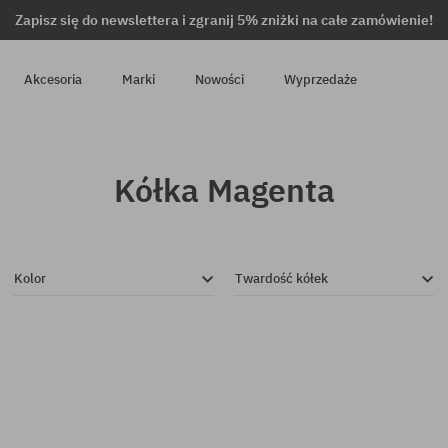
Zapisz się do newslettera i zgranij 5% zniżki na całe zamówienie!
Akcesoria
Marki
Nowości
Wyprzedaże
Kółka Magenta
Kolor
Twardość kółek