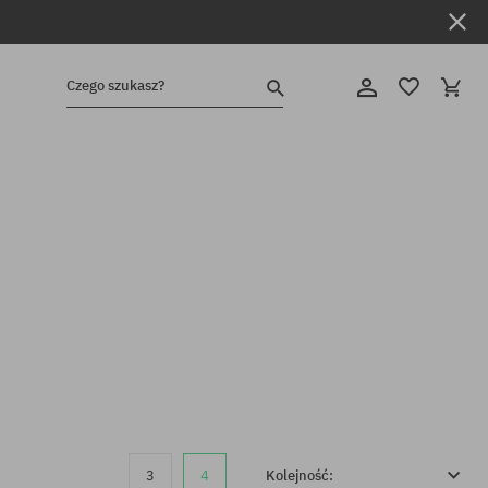
Czego szukasz?
3
4
Kolejność: