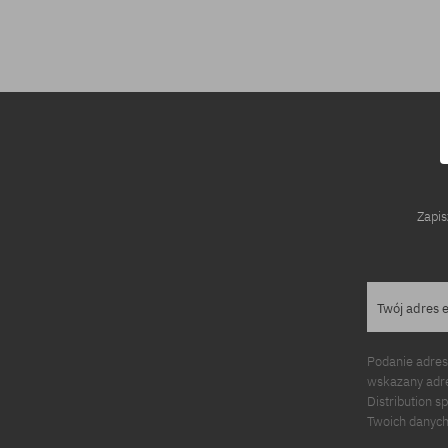
Dostępne rozmiary:
Dostępne rozm
53
54
Zapis
Twój adres 
Podanie adres
wskazany adre
Distribution s
Twoich danych