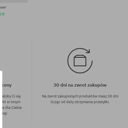
ower
PLN
j ceny
30 dni na zwrot zakupów
dałoby Ci się
Na zwrot zakupionych produktów masz 30 dni
dukt w innym
licząc od daty otrzymania przesyłki.
nie dla Ciebie
cenę!