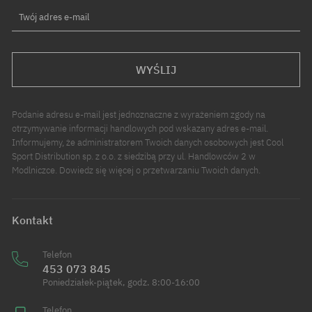
Twój adres e-mail
WYŚLIJ
Podanie adresu e-mail jest jednoznaczne z wyrażeniem zgody na
otrzymywanie informacji handlowych pod wskazany adres e-mail.
Informujemy, że administratorem Twoich danych osobowych jest Cool
Sport Distribution sp. z o.o. z siedzibą przy ul. Handlowców 2 w
Modlniczce. Dowiedz się więcej o przetwarzaniu Twoich danych.
Kontakt
Telefon
453 073 845
Poniedziałek-piątek, godz. 8:00-16:00
Telefon