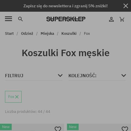
Zapisz się do newslettera i zgranij 5% zniżki!
Start
Odzież
Miejska
Koszulki
Fox
Koszulki Fox męskie
FILTRUJ
KOLEJNOŚĆ:
Fox
Liczba produktów: 44 / 44
New
New