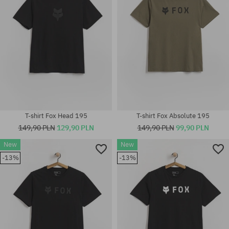
T-shirt Fox Head 195
T-shirt Fox Absolute 195
149,90 PLN
129,90 PLN
149,90 PLN
99,90 PLN
New
New
-13%
-13%
Dostępne rozmiary:
Dostępne rozmiary:
M; L; XL
M; L; XL; XXL