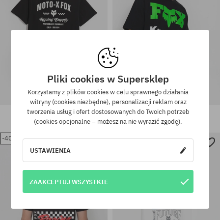
Pliki cookies w Supersklep
Korzystamy z plików cookies w celu sprawnego działania
witryny (cookies niezbędne), personalizacji reklam oraz
T-shirt Fox Supply 195
T-shirt Fox Kawi Oversized
tworzenia usług i ofert dostosowanych do Twoich potrzeb
149,90 PLN
99,90 PLN
259,90 PLN
169,90 PLN
(cookies opcjonalne – możesz na nie wyrazić zgodę).
-40%
-39%
USTAWIENIA
Dostępne rozmiary:
Dostępne rozmiary:
M; L; XL
M; XL
ZAAKCEPTUJ WSZYSTKIE