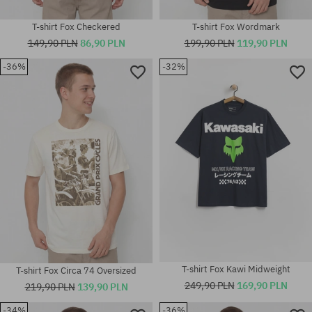
T-shirt Fox Checkered
T-shirt Fox Wordmark
149,90 PLN
86,90 PLN
199,90 PLN
119,90 PLN
-36%
-32%
Dostępne rozmiary:
Dostępne rozmiary:
M; L; XL
XL
T-shirt Fox Kawi Midweight
T-shirt Fox Circa 74 Oversized
249,90 PLN
169,90 PLN
219,90 PLN
139,90 PLN
-34%
-36%