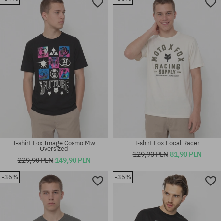
Dostępne rozmiary:
Dostępne rozmiary:
M
M; L; XL
T-shirt Fox Image Cosmo Mw
T-shirt Fox Local Racer
Oversized
129,90 PLN
81,90 PLN
229,90 PLN
149,90 PLN
-36%
-35%
Dostępne rozmiary:
Dostępne rozmiary:
M; L; XL
XL