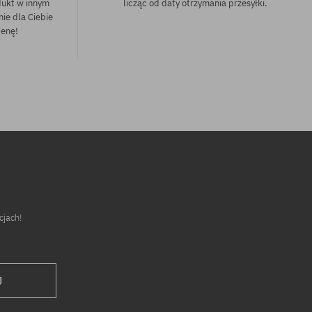
dukt w innym
licząc od daty otrzymania przesyłki.
nie dla Ciebie
cenę!
cjach!
J