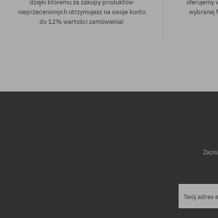
dzięki któremu za zakupy produktów
oferujemy 
nieprzecenionych otrzymujesz na swoje konto
wybranej f
do 12% wartości zamówienia!
Dostępne rozm
Dostępne rozmiary:
S
M; L
Zapis
Twój adres 