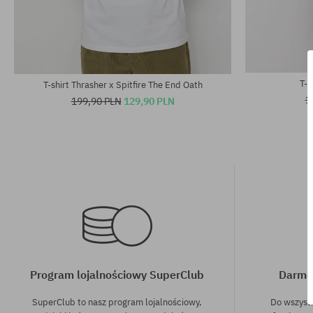
Dostępne rozmiary:
Dostępne rozm
M; L
M
T-s
T-shirt Thrasher x Spitfire The End Oath
1
199,90 PLN
129,90 PLN
Program lojalnościowy SuperClub
Darmo
SuperClub to nasz program lojalnościowy,
Do wszyst