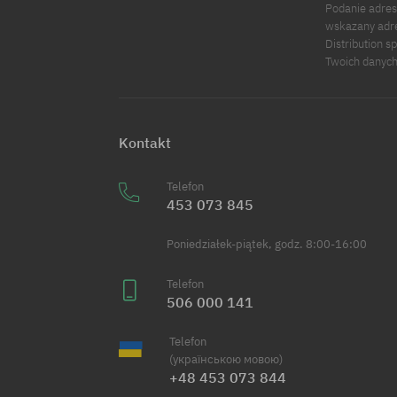
Podanie adres
wskazany adre
Distribution s
Twoich danych
Kontakt
Telefon
453 073 845
Poniedziałek-piątek, godz. 8:00-16:00
Telefon
506 000 141
Telefon
(українською мовою)
+48 453 073 844