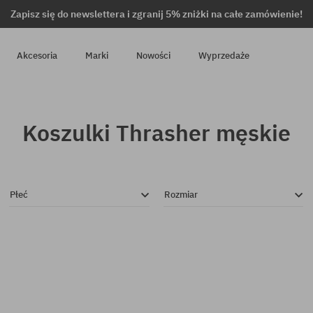
Zapisz się do newslettera i zgranij 5% zniżki na całe zamówienie!
Akcesoria
Marki
Nowości
Wyprzedaże
Koszulki Thrasher męskie
Płeć
Rozmiar