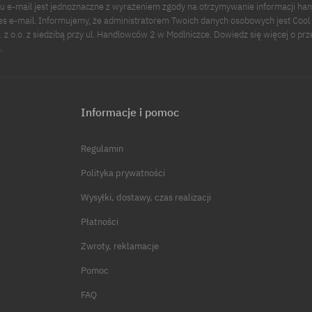
u e-mail jest jednoznaczne z wyrażeniem zgody na otrzymywanie informacji ha
s e-mail. Informujemy, że administratorem Twoich danych osobowych jest Cool
p. z o.o. z siedzibą przy ul. Handlowców 2 w Modlniczce. Dowiedz się więcej o pr
.
Informacje i pomoc
Regulamin
Polityka prywatności
Wysyłki, dostawy, czas realizacji
Płatności
Zwroty, reklamacje
Pomoc
FAQ