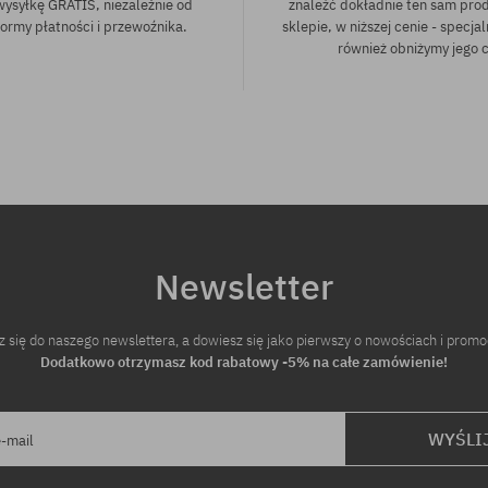
wysyłkę GRATIS, niezależnie od
znaleźć dokładnie ten sam pro
ormy płatności i przewoźnika.
sklepie, w niższej cenie - specjal
również obniżymy jego 
iary:
Newsletter
z się do naszego newslettera, a dowiesz się jako pierwszy o nowościach i promo
Dodatkowo otrzymasz kod rabatowy -5% na całe zamówienie!
WYŚLI
e-mail