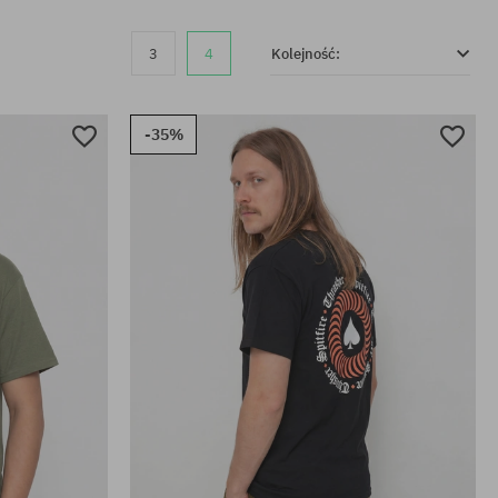
3
4
Kolejność:
-35%