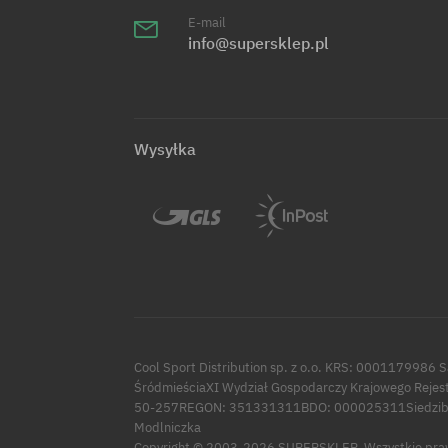
E-mail
info@supersklep.pl
Wysyłka
Cool Sport Distribution sp. z o.o. KRS: 0001179986 
ŚródmieściaXI Wydział Gospodarczy Krajowego Rejes
50-257REGON: 351331311BDO: 000025311Siedziba:
Modlniczka
Copyright © 2003-2026 SUPERSKLEP. Wszystkie pra