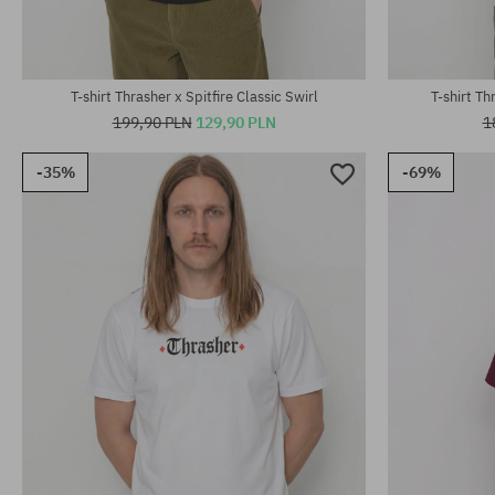
T-shirt Thrasher x Spitfire Classic Swirl
T-shirt Th
199,90 PLN
129,90 PLN
1
-35%
-69%