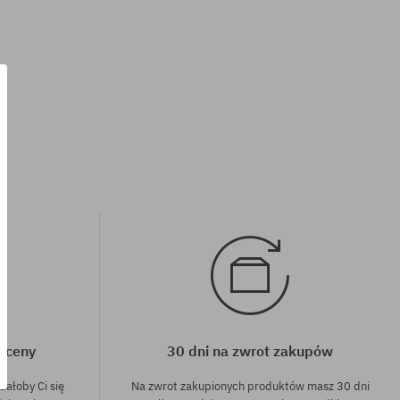
Dostępne rozmiary:
M; L
j ceny
30 dni na zwrot zakupów
dałoby Ci się
Na zwrot zakupionych produktów masz 30 dni