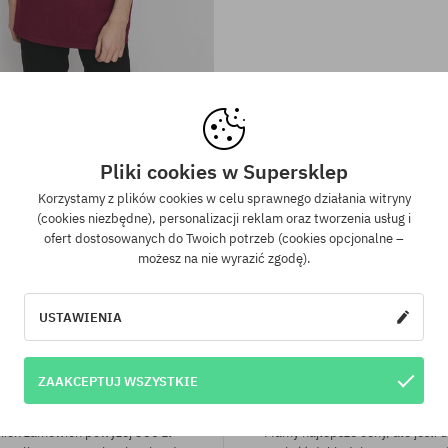
iary:
Dostępne rozmiary:
L
hirt Thrasher Skate Mag
99,90 PLN
61,90 PLN
Pliki cookies w Supersklep
Korzystamy z plików cookies w celu sprawnego działania witryny
(cookies niezbędne), personalizacji reklam oraz tworzenia usług i
ofert dostosowanych do Twoich potrzeb (cookies opcjonalne –
możesz na nie wyrazić zgodę).
USTAWIENIA
ZAAKCEPTUJ WSZYSTKIE
wa wysyłka od 350 zł
Gwarancja najniższe
kich zamówień powyżej 350 zł
Mamy najlepsze ceny, ale jeśli u