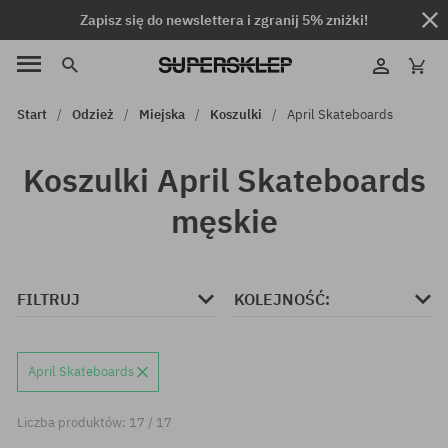
Zapisz się do newslettera i zgranij 5% zniżki!
Start
Odzież
Miejska
Koszulki
April Skateboards
Koszulki April Skateboards
męskie
FILTRUJ
KOLEJNOŚĆ:
April Skateboards
Liczba produktów: 17 / 17