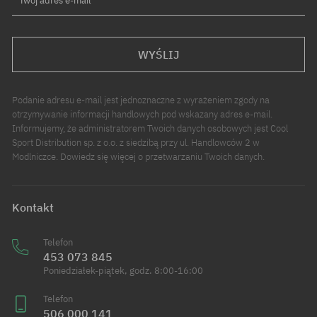
Twój adres e-mail
WYŚLIJ
Podanie adresu e-mail jest jednoznaczne z wyrażeniem zgody na
otrzymywanie informacji handlowych pod wskazany adres e-mail.
Informujemy, że administratorem Twoich danych osobowych jest Cool
Sport Distribution sp. z o.o. z siedzibą przy ul. Handlowców 2 w
Modlniczce. Dowiedz się więcej o przetwarzaniu Twoich danych.
Kontakt
Telefon
453 073 845
Poniedziałek-piątek, godz. 8:00-16:00
Telefon
506 000 141