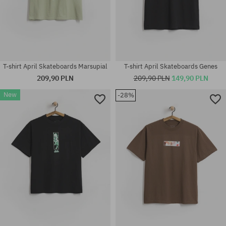
T-shirt April Skateboards Marsupial
T-shirt April Skateboards Genes
209,90 PLN
209,90 PLN
149,90 PLN
New
-28%
Dostępne rozmiary:
Dostępne rozmiary:
M; L; XL
M; L; XL