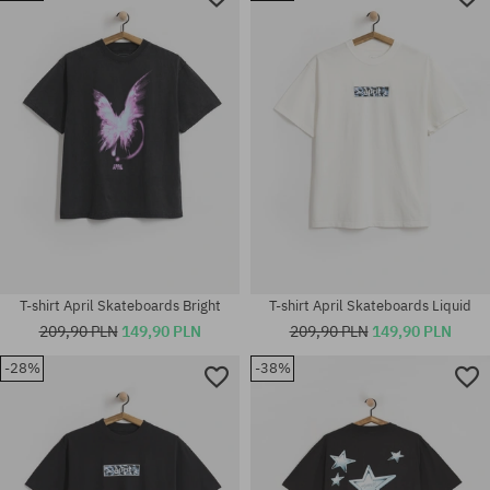
Dostępne rozmiary:
Dostępne rozmiary:
M; L; XL
M; L; XL
T-shirt April Skateboards Bright
T-shirt April Skateboards Liquid
209,90 PLN
149,90 PLN
209,90 PLN
149,90 PLN
-28%
-38%
Dostępne rozmiary:
Dostępne rozmiary:
M; L; XL
M; L; XL