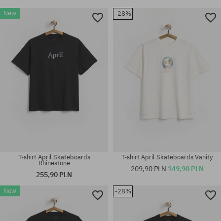
New
-28%
T-shirt April Skateboards
T-shirt April Skateboards Vanity
Rhinestone
209,90 PLN
149,90 PLN
255,90 PLN
New
-28%