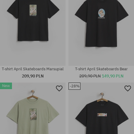
T-shirt April Skateboards Marsupial
T-shirt April Skateboards Bear
209,90 PLN
209,90 PLN
149,90 PLN
New
-28%
Dostępne rozmiary:
Dostępne rozmiary:
M; L; XL
M; L; XL