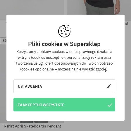
T-shirt April Skateboards Heart
T-shirt April Skateboards Material
209,90 PLN
129,90 PLN
209,90 PLN
129,90 PLN
-38%
Pliki cookies w Supersklep
Dostępne rozmiary:
Dostępne rozmiary:
Korzystamy z plików cookies w celu sprawnego działania
M; L; XL
L; XL
witryny (cookies niezbędne), personalizacji reklam oraz
tworzenia usług i ofert dostosowanych do Twoich potrzeb
(cookies opcjonalne – możesz na nie wyrazić zgodę).
USTAWIENIA
ZAAKCEPTUJ WSZYSTKIE
T-shirt April Skateboards Pendant