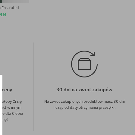
 Insulated
PLN
j ceny
30 dni na zwrot zakupów
dałoby Ci się
Na zwrot zakupionych produktów masz 30 dni
dukt w innym
licząc od daty otrzymania przesyłki.
nie dla Ciebie
cenę!