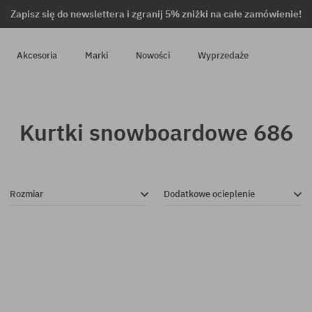
Zapisz się do newslettera i zgranij 5% zniżki na całe zamówienie!
Akcesoria
Marki
Nowości
Wyprzedaże
Kurtki snowboardowe 686
Rozmiar
Dodatkowe ocieplenie