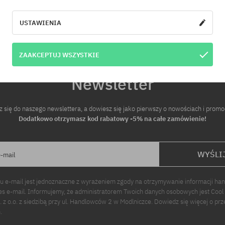
iary:
Dostępne rozmiary:
XL
USTAWIENIA
ZAAKCEPTUJ WSZYSTKIE
Newsletter
z się do naszego newslettera, a dowiesz się jako pierwszy o nowościach i promo
Dodatkowo otrzymasz kod rabatowy -5% na całe zamówienie!
WYŚLI
e-mail
u e-mail jest jednoznaczne z wyrażeniem zgody na otrzymywanie informacji ha
s e-mail. Informujemy, że administratorem Twoich danych osobowych jest Cool
p. z o.o. z siedzibą przy ul. Handlowców 2 w Modlniczce. Dowiedz się więcej o pr
.