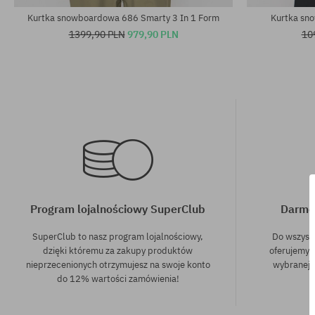
Kurtka snowboardowa 686 Smarty 3 In 1 Form
Kurtka sn
1399,90 PLN
979,90 PLN
10
Program lojalnościowy SuperClub
Darmo
SuperClub to nasz program lojalnościowy,
Do wszyst
dzięki któremu za zakupy produktów
oferujemy 
nieprzecenionych otrzymujesz na swoje konto
wybranej f
do 12% wartości zamówienia!