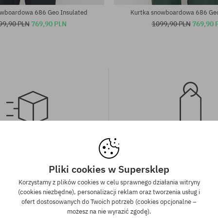
owboardowa 686 Geo Insulated
Kurtka snowboardowa 686 Geo
99,90 PLN
769,90 PLN
1099,90 PLN
769,90 
wa wysyłka od 350 zł
Gwarancja najniższe
kich zamówień powyżej 350 zł
Mamy najlepsze ceny, ale jeśli u
Pliki cookies w Supersklep
wysyłkę GRATIS, niezależnie od
znaleźć dokładnie ten sam pro
Korzystamy z plików cookies w celu sprawnego działania witryny
ormy płatności i przewoźnika.
sklepie, w niższej cenie - specjal
(cookies niezbędne), personalizacji reklam oraz tworzenia usług i
również obniżymy jego 
ofert dostosowanych do Twoich potrzeb (cookies opcjonalne –
możesz na nie wyrazić zgodę).