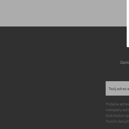
Dostępne rozmiary:
Dostępne rozm
XL
M
Zapis
Twój adres 
Podanie adres
wskazany adre
Distribution s
Twoich danych