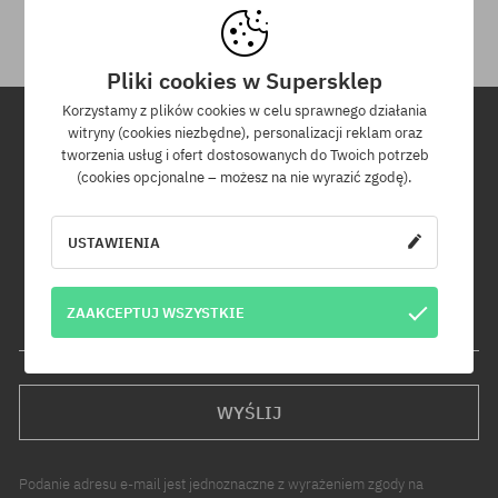
Pliki cookies w Supersklep
Korzystamy z plików cookies w celu sprawnego działania
witryny (cookies niezbędne), personalizacji reklam oraz
tworzenia usług i ofert dostosowanych do Twoich potrzeb
Newsletter
(cookies opcjonalne – możesz na nie wyrazić zgodę).
Zapisz się do naszego newslettera, a dowiesz się jako pierwszy o
nowościach i promocjach!
USTAWIENIA
Dodatkowo otrzymasz kod rabatowy -5% na całe zamówienie!
ZAAKCEPTUJ WSZYSTKIE
Twój adres e-mail
WYŚLIJ
Podanie adresu e-mail jest jednoznaczne z wyrażeniem zgody na