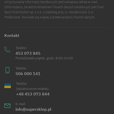
otrzymywanie informacji handlowych pod wskazany adres e-mail.
Informujemy, że administratorem Twoich danych osobowych jest Cool
Sport Distribution sp. z o.o. z siedzibą przy ul. Handlowców 2 w
Modlniczce. Dowiedz się więcej o przetwarzaniu Twoich danych.
Kontakt
Telefon
453 073 845
Poniedziałek-piątek, godz. 8:00-16:00
Telefon
506 000 141
Telefon
(українською мовою)
+48 453 073 844
E-mail
info@supersklep.pl