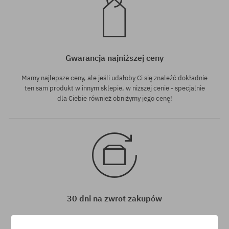
Gwarancja najniższej ceny
Mamy najlepsze ceny, ale jeśli udałoby Ci się znaleźć dokładnie
ten sam produkt w innym sklepie, w niższej cenie - specjalnie
dla Ciebie również obniżymy jego cenę!
30 dni na zwrot zakupów
Na zwrot zakupionych produktów masz 30 dni licząc od daty
otrzymania przesyłki.