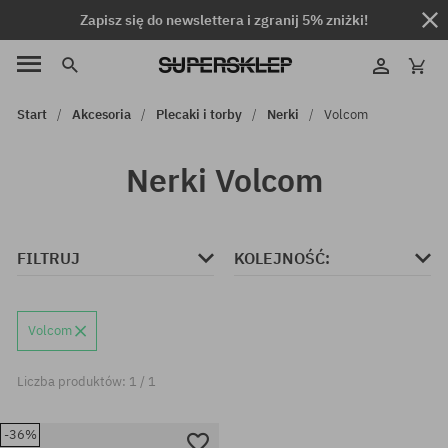
Zapisz się do newslettera i zgranij 5% zniżki!
Start
Akcesoria
Plecaki i torby
Nerki
Volcom
Nerki Volcom
FILTRUJ
KOLEJNOŚĆ:
Volcom
Liczba produktów: 1 / 1
-36%