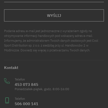
WYŚLIJ
Podanie adresu e-mail jest jednoznaczne z wyrażeniem zgody na
otrzymywanie informacji handlowych pod wskazany adres e-mail.
Informujemy, że administratorem Twoich danych osobowych jest Cool
Sport Distribution sp. z o.o. z siedzibą przy ul. Handlowców 2 w
Modlniczce. Dowiedz się więcej o przetwarzaniu Twoich danych.
Kontakt
Telefon
453 073 845
Poniedziałek-piątek, godz. 8:00-16:00
Telefon
506 000 141