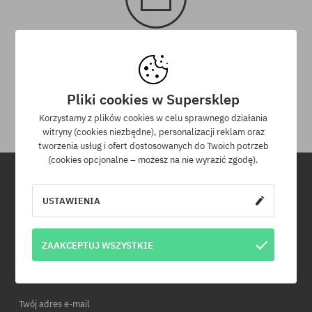
30 dni na zwrot zakupów
Na zwrot zakupionych produktów masz 30 dni licząc od daty
Pliki cookies w Supersklep
otrzymania przesyłki.
Korzystamy z plików cookies w celu sprawnego działania
witryny (cookies niezbędne), personalizacji reklam oraz
tworzenia usług i ofert dostosowanych do Twoich potrzeb
(cookies opcjonalne – możesz na nie wyrazić zgodę).
Newsletter
USTAWIENIA
Zapisz się do naszego newslettera, a dowiesz się jako pierwszy o
ZAAKCEPTUJ WSZYSTKIE
nowościach i promocjach!
Dodatkowo otrzymasz kod rabatowy -5% na całe zamówienie!
Twój adres e-mail