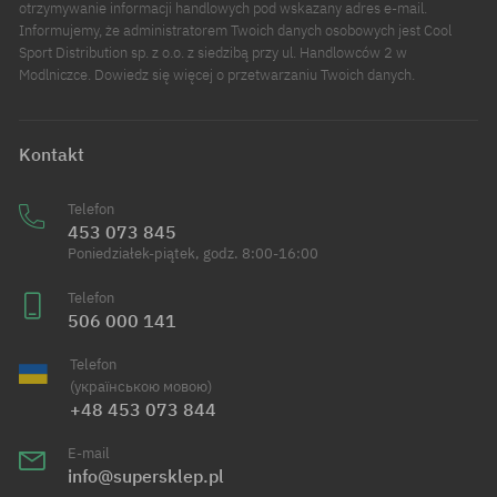
otrzymywanie informacji handlowych pod wskazany adres e-mail.
Informujemy, że administratorem Twoich danych osobowych jest Cool
Sport Distribution sp. z o.o. z siedzibą przy ul. Handlowców 2 w
Modlniczce. Dowiedz się więcej o przetwarzaniu Twoich danych.
Kontakt
Telefon
453 073 845
Poniedziałek-piątek, godz. 8:00-16:00
Telefon
506 000 141
Telefon
(українською мовою)
+48 453 073 844
E-mail
info@supersklep.pl