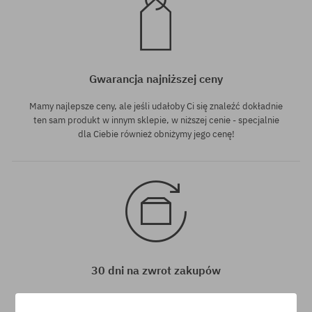
Gwarancja najniższej ceny
Mamy najlepsze ceny, ale jeśli udałoby Ci się znaleźć dokładnie
ten sam produkt w innym sklepie, w niższej cenie - specjalnie
dla Ciebie również obniżymy jego cenę!
30 dni na zwrot zakupów
Na zwrot zakupionych produktów masz 30 dni licząc od daty
otrzymania przesyłki.