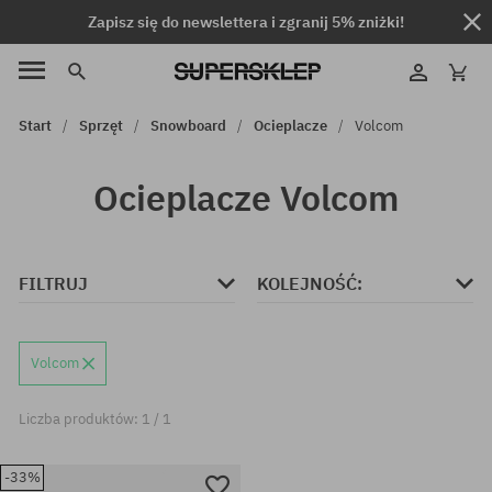
Zapisz się do newslettera i zgranij 5% zniżki!
Start
Sprzęt
Snowboard
Ocieplacze
Volcom
Ocieplacze Volcom
FILTRUJ
KOLEJNOŚĆ:
Volcom
Liczba produktów: 1 / 1
-33%