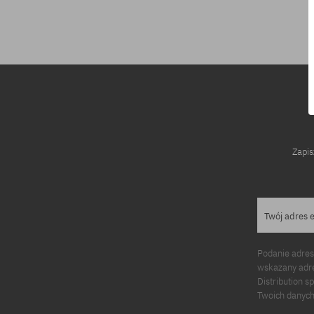
Dostępne rozmiary:
Dostępne rozm
L
XL
Zapis
Twój adres 
Podanie adres
wskazany adre
Distribution s
Twoich danych