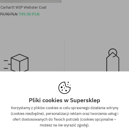
 Carhartt WIP Webster Coat
79,90 PLN
749,90 PLN
wa wysyłka od 350 zł
Gwarancja najniższe
kich zamówień powyżej 350 zł
Mamy najlepsze ceny, ale jeśli u
Pliki cookies w Supersklep
wysyłkę GRATIS, niezależnie od
znaleźć dokładnie ten sam pro
Korzystamy z plików cookies w celu sprawnego działania witryny
ormy płatności i przewoźnika.
sklepie, w niższej cenie - specjal
(cookies niezbędne), personalizacji reklam oraz tworzenia usług i
również obniżymy jego 
ofert dostosowanych do Twoich potrzeb (cookies opcjonalne –
możesz na nie wyrazić zgodę).