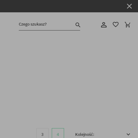
Czego szukasz?
3
4
Kolejność: