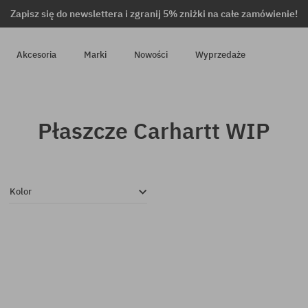
Zapisz się do newslettera i zgranij 5% zniżki na całe zamówienie!
Akcesoria
Marki
Nowości
Wyprzedaże
Płaszcze Carhartt WIP
Kolor