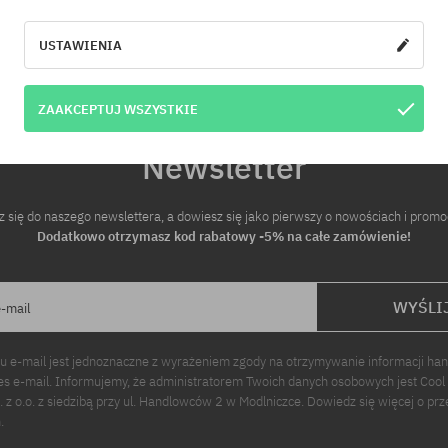
iary:
USTAWIENIA
ZAAKCEPTUJ WSZYSTKIE
Newsletter
z się do naszego newslettera, a dowiesz się jako pierwszy o nowościach i promo
Dodatkowo otrzymasz kod rabatowy -5% na całe zamówienie!
WYŚLI
e-mail
u e-mail jest jednoznaczne z wyrażeniem zgody na otrzymywanie informacji ha
s e-mail. Informujemy, że administratorem Twoich danych osobowych jest Cool
p. z o.o. z siedzibą przy ul. Handlowców 2 w Modlniczce. Dowiedz się więcej o pr
.