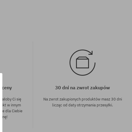
j ceny
30 dni na zwrot zakupów
dałoby Ci się
Na zwrot zakupionych produktów masz 30 dni
dukt w innym
licząc od daty otrzymania przesyłki.
nie dla Ciebie
cenę!