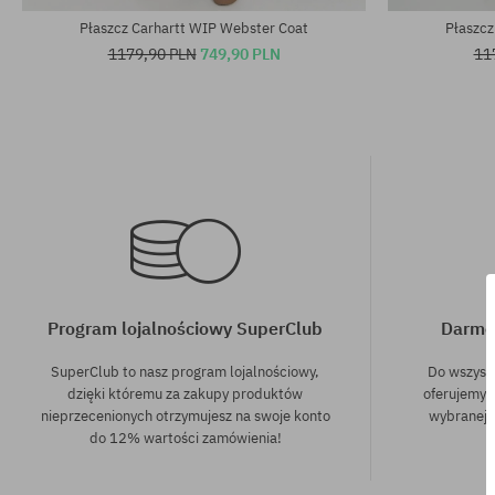
Płaszcz Carhartt WIP Webster Coat
Płaszcz
1179,90 PLN
749,90 PLN
11
Program lojalnościowy SuperClub
Darmo
SuperClub to nasz program lojalnościowy,
Do wszyst
dzięki któremu za zakupy produktów
oferujemy 
nieprzecenionych otrzymujesz na swoje konto
wybranej f
do 12% wartości zamówienia!