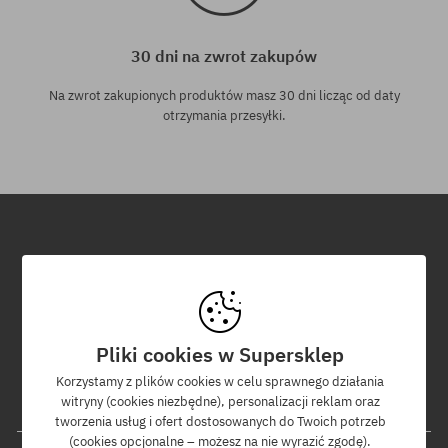
30 dni na zwrot zakupów
Na zwrot zakupionych produktów masz 30 dni licząc od daty
otrzymania przesyłki.
Newsletter
Zapisz się do naszego newslettera, a dowiesz się jako pierwszy o
nowościach i promocjach!
Pliki cookies w Supersklep
Dodatkowo otrzymasz kod rabatowy -5% na całe zamówienie!
Korzystamy z plików cookies w celu sprawnego działania
witryny (cookies niezbędne), personalizacji reklam oraz
Twój adres e-mail
tworzenia usług i ofert dostosowanych do Twoich potrzeb
(cookies opcjonalne – możesz na nie wyrazić zgodę).