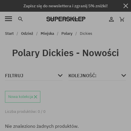
Zapisz się do newslettera i zgranij 5% zniżki!
Start
Odzież
Miejska
Polary
Dickies
Polary Dickies - Nowości
FILTRUJ
KOLEJNOŚĆ:
Nowa kolekcja
Liczba produktów: 0 / 0
Nie znaleziono żadnych produktów.