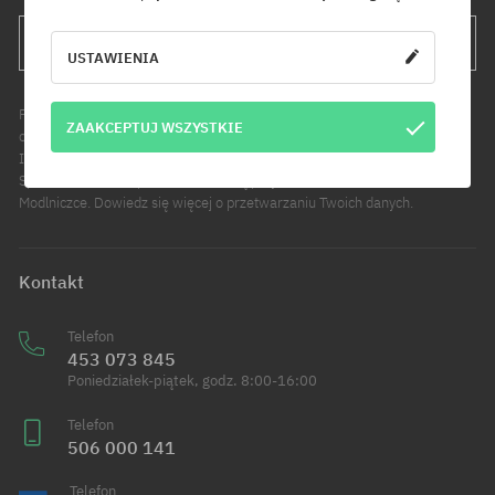
WYŚLIJ
USTAWIENIA
Podanie adresu e-mail jest jednoznaczne z wyrażeniem zgody na
ZAAKCEPTUJ WSZYSTKIE
otrzymywanie informacji handlowych pod wskazany adres e-mail.
Informujemy, że administratorem Twoich danych osobowych jest Cool
Sport Distribution sp. z o.o. z siedzibą przy ul. Handlowców 2 w
Modlniczce. Dowiedz się więcej o przetwarzaniu Twoich danych.
Kontakt
Telefon
453 073 845
Poniedziałek-piątek, godz. 8:00-16:00
Telefon
506 000 141
Telefon