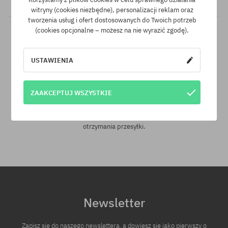
witryny (cookies niezbędne), personalizacji reklam oraz
tworzenia usług i ofert dostosowanych do Twoich potrzeb
(cookies opcjonalne – możesz na nie wyrazić zgodę).
USTAWIENIA
ZAAKCEPTUJ WSZYSTKIE
30 dni na zwrot zakupów
Na zwrot zakupionych produktów masz 30 dni licząc od daty
otrzymania przesyłki.
Newsletter
Zapisz się do naszego newslettera, a dowiesz się jako pierwszy o