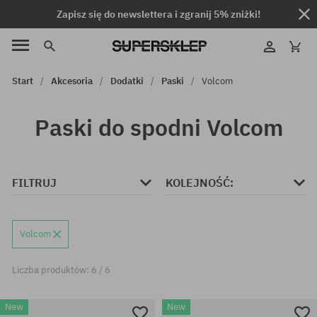
Zapisz się do newslettera i zgranij 5% zniżki!
Start
Akcesoria
Dodatki
Paski
Volcom
Paski do spodni Volcom
FILTRUJ
KOLEJNOŚĆ:
Volcom
Liczba produktów: 6 / 6
New
New