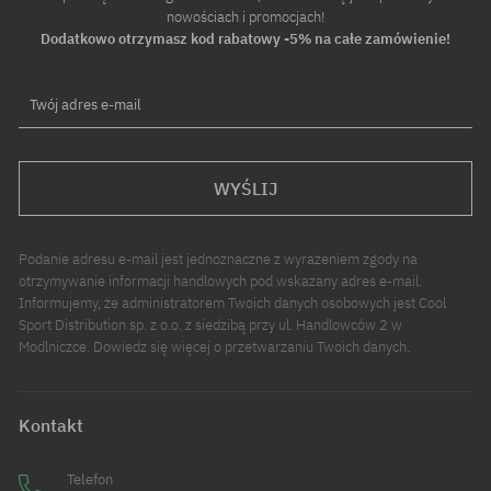
nowościach i promocjach!
Dodatkowo otrzymasz kod rabatowy -5% na całe zamówienie!
Twój adres e-mail
WYŚLIJ
Podanie adresu e-mail jest jednoznaczne z wyrażeniem zgody na
otrzymywanie informacji handlowych pod wskazany adres e-mail.
Informujemy, że administratorem Twoich danych osobowych jest Cool
Sport Distribution sp. z o.o. z siedzibą przy ul. Handlowców 2 w
Modlniczce. Dowiedz się więcej o przetwarzaniu Twoich danych.
Kontakt
Telefon