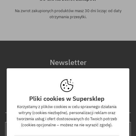
Na zwrot zakupionych produktów masz 30 dni licząc od daty
otrzymania przesyłki.
Newsletter
Zapisz się do naszego newslettera, a dowiesz się jako pierwszy o
nowościach i promocjach!
Dodatkowo otrzymasz kod rabatowy -5% na całe zamówienie!
Pliki cookies w Supersklep
Twój adres e-mail
Korzystamy z plików cookies w celu sprawnego działania
witryny (cookies niezbędne), personalizacji reklam oraz
tworzenia usług i ofert dostosowanych do Twoich potrzeb
(cookies opcjonalne – możesz na nie wyrazić zgodę).
WYŚLIJ