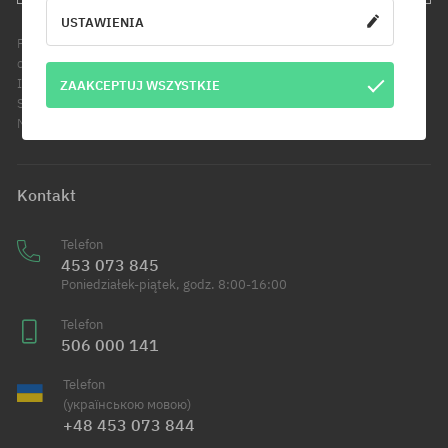
USTAWIENIA
Podanie adresu e-mail jest jednoznaczne z wyrażeniem zgody na
otrzymywanie informacji handlowych pod wskazany adres e-mail.
Informujemy, że administratorem Twoich danych osobowych jest Cool
ZAAKCEPTUJ WSZYSTKIE
Sport Distribution sp. z o.o. z siedzibą przy ul. Handlowców 2 w
Modlniczce. Dowiedz się więcej o przetwarzaniu Twoich danych.
Kontakt
Telefon
453 073 845
Poniedziałek-piątek, godz. 8:00-16:00
Telefon
506 000 141
Telefon
(українською мовою)
+48 453 073 844